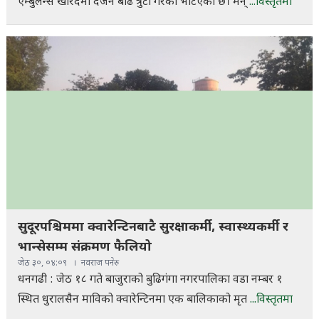
एम्बुलेन्स खरिदमा दर्जन बढि त्रुटी गरेको भेटिएको छ। मन्
...विस्तृतमा
सुदूरपश्चिममा क्वारेन्टिनबाटै सुरक्षाकर्मी, स्वास्थ्यकर्मी र
भान्सेसम्म संक्रमण फैलियो
जेठ ३०, ०४:०९
नवराज पनेरु
धनगढी : जेठ १८ गते बाजुराको बुढिगंगा नगरपालिका वडा नम्बर १
स्थित धुरालसैन माविको क्वारेन्टिनमा एक बालिकाको मृत
...विस्तृतमा