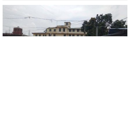
सुदूरपश्चिममा ७ दिनमा ५६ संक्रमित थपिए,
आईसोलेसनमा एउटा शैया पनि थपिएन
जेठ २१, १०:०५
नवराज पनेरु
धनगढी : सेती प्रादेशिक अस्पतालले २४ शैयाको आईसोलेसन वार्ड
भरिभराउ भएपछि मंगलवार राति ५ जना संक्रमितलाई फिर्ता
...विस्तृतमा