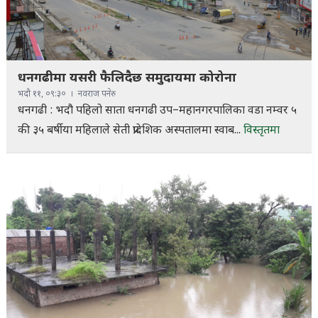
धनगढीमा यसरी फैलिदैछ समुदायमा कोरोना
भदौ ११, ०९:३०
नवराज पनेरु
धनगढी : भदौ पहिलो साता धनगढी उप–महानगरपालिका वडा नम्वर ५
की ३५ बर्षीया महिलाले सेती प्रादेशिक अस्पतालमा स्वाब...
विस्तृतमा