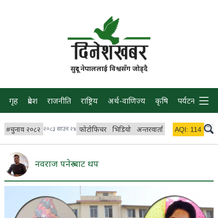
सुदूर नेपाललाई विश्वसँग जोड्दै
गृह
प्रदेश
राजनीति
राष्ट्रिय
अर्थ-वाणिज्य
कृषि
पर्यटन
प्रवास
#
चुनाव २०८२
२०८३ साउन २४
फोटोफिचर
भिडियो
अन्तरवार्ता
विचार/ब्लग
AQI:
114
लाइभ
नवराज पनेरु बाट थप