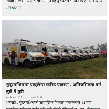
२०७४ सालको असार २४ गते नृप वहादुर वडले भनेका थिए, ‘म वास्तवि
...विस्तृतमा
सुदूरपश्चिममा एम्बुलेन्स खरिद प्रकरण : अनियमितता गर्न
त्रुटी नै त्रुटी
असार १६, ०९:१३
नवराज पनेरु
धनगढी : सुदूरपश्चिमको सामाजिक विकास मन्त्रालयले १६ वटा