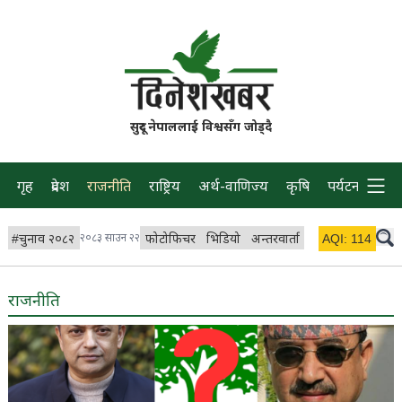
सुदूर नेपाललाई विश्वसँग जोड्दै
गृह
प्रदेश
राजनीति
राष्ट्रिय
अर्थ-वाणिज्य
कृषि
पर्यटन
प्रवास
#
चुनाव २०८२
२०८३ साउन २२
फोटोफिचर
भिडियो
अन्तरवार्ता
विचार/ब्लग
AQI:
114
लाइभ 
राजनीति