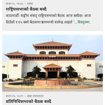
साउन १८, ०७:३४
रासस
राष्ट्रियसभाको बैठक बस्दै
काठमाडौँ: सङ्घीय संसद् राष्ट्रियसभाको बैठक आज बस्दैछ। आज
दिउँसो १ः१५ बस्ने बैठकमा प्रधानमन्त्री वालेन्द्र शाहले ‘...
विस्तृतमा
साउन १४, ०६:१९
खबर संवाददाता
प्रतिनिधिसभाको बैठक बस्दै