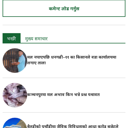
कमेन्ट लोड गर्नुस
भर्खरै
मुख्य समाचार
मल नपाएपछि धनगढी–११ का किसानले वडा कार्यालयमा
लगाए ताला
कञ्चनपुरमा मल अभाव किन भन्ने प्रश्न यथावत
बैतडीको पुर्चौडीमा जैविक विविधताको आधा करोड बजेटले