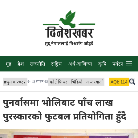
सुदूर नेपाललाई विश्वसँग जोड्दै
गृह
प्रदेश
राजनीति
राष्ट्रिय
अर्थ-वाणिज्य
कृषि
पर्यटन
प्रवास
#
चुनाव २०८२
२०८३ साउन २३
फोटोफिचर
भिडियो
अन्तरवार्ता
विचार/ब्लग
AQI:
114
लाइभ 
पुनर्वासमा भोलिबाट पाँच लाख
पुरस्कारको फुटबल प्रतियोगिता हुँदै