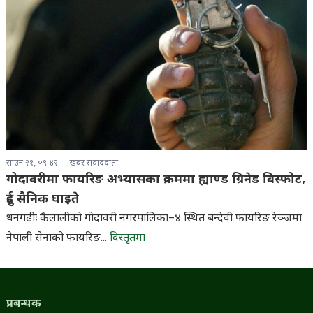
साउन २१, ०९:४२
खबर संवाददाता
गोदावरीमा फायरिङ अभ्यासका क्रममा ह्याण्ड ग्रिनेड विस्फोट,
दुई सैनिक घाइते
धनगढीः कैलालीको गोदावरी नगरपालिका–४ स्थित बन्देवी फायरिङ रेञ्जमा
नेपाली सेनाको फायरिङ...
विस्तृतमा
प्रबन्धक