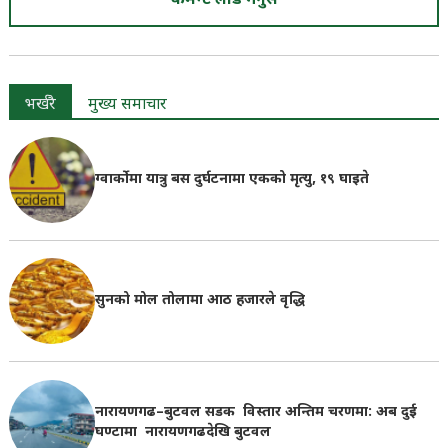
कमेन्ट लोड गर्नुस
भर्खरै
मुख्य समाचार
ग्वार्कोमा यात्रु बस दुर्घटनामा एकको मृत्यु, १९ घाइते
सुनको मोल तोलामा आठ हजारले वृद्धि
नारायणगढ–बुटवल सडक विस्तार अन्तिम चरणमा: अब दुई
घण्टामा नारायणगढदेखि बुटवल