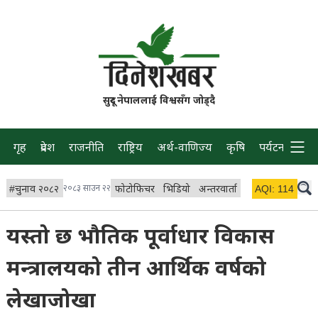
सुदूर नेपाललाई विश्वसँग जोड्दै
गृह
प्रदेश
राजनीति
राष्ट्रिय
अर्थ-वाणिज्य
कृषि
पर्यटन
प्रवास
#
चुनाव २०८२
२०८३ साउन २२
फोटोफिचर
भिडियो
अन्तरवार्ता
विचार/ब्लग
AQI:
114
लाइभ 
यस्तो छ भौतिक पूर्वाधार विकास
मन्त्रालयको तीन आर्थिक वर्षको
लेखाजोखा