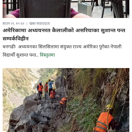
साउन २२, १०:४२
खबर संवाददाता
अमेरिकामा अध्ययनरत कैलालीको अत्तरियाका सुशान्त पन्त
सम्पर्कविहीन
धनगढीः अध्ययनका सिलसिलामा संयुक्त राज्य अमेरिका पुगेका नेपाली
विद्यार्थी सुशान्त पन्त...
विस्तृतमा