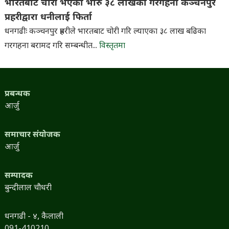
भारतबाट चोरी भएका भारु ३८ लाखका गरगहना कञ्चनपुर
प्रहरीद्वारा धनीलाई फिर्ता
धनगढीः कञ्चनपुर प्रहरीले भारतबाट चोरी गरि ल्याएका ३८ लाख बढिका
गरगहना बरामद गरि सम्बन्धीत...
विस्तृतमा
प्रबन्धक
आर्जु
समाचार संयोजक
आर्जु
सम्पादक
बुन्दीलाल चौधरी
धनगढी - ४, कैलाली