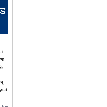
ए।
नमा
सित
न्।
 हामी
विज्ञापन