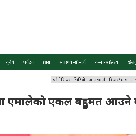
कृषि
पर्यटन
प्रवास
स्वास्थ्य-सौन्दर्य
कला-साहित्य
खेल
फोटोफिचर
भिडियो
अन्तरवार्ता
विचार/ब्लग
ला
ा एमालेको एकल बहुुमत आउने 