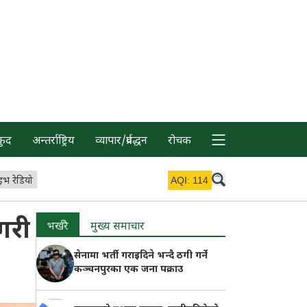
कुद
अन्तर्राष्ट्रिय
व्यापार/प्रर्वद्धन
रोचक
इभ रेडियो
AQI:
114
गरी
भर्खरै
मुख्य समाचार
सेनामा भर्ती गराइदिने भन्दै ठगी गर्ने
कञ्चनपुरका एक जना पक्राउ