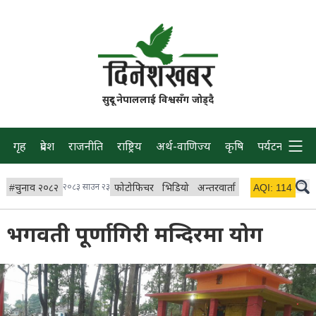
सुदूर नेपाललाई विश्वसँग जोड्दै
गृह
प्रदेश
राजनीति
राष्ट्रिय
अर्थ-वाणिज्य
कृषि
पर्यटन
प्रवास
#
चुनाव २०८२
२०८३ साउन २३
फोटोफिचर
भिडियो
अन्तरवार्ता
विचार/ब्लग
AQI:
114
लाइभ 
भगवती पूर्णागिरी मन्दिरमा योग