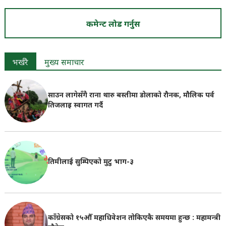
कमेन्ट लोड गर्नुस
भर्खरै
मुख्य समाचार
साउन लागेसँगै राना थारु बस्तीमा डोलाको रौनक, मौलिक पर्व
तिजलाइ स्वागत गर्दै
तिमीलाई सुम्पिएको मुटु भाग-३
काँग्रेसको १५औँ महाधिवेशन तोकिएकै समयमा हुन्छ : महामन्त्री