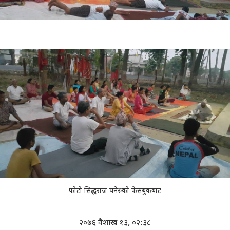
फोटो सिद्धराज पनेरुको फेसबुकबाट
२०७६ वैशाख १३, ०२:३८