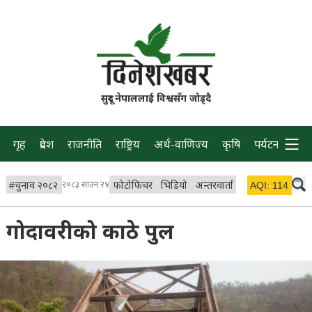
सुदूर नेपाललाई विश्वसँग जोड्दै
गृह
प्रदेश
राजनीति
राष्ट्रिय
अर्थ-वाणिज्य
कृषि
पर्यटन
प्रवास
#
चुनाव २०८२
२०८३ साउन २४
फोटोफिचर
भिडियो
अन्तरवार्ता
विचार/ब्लग
AQI:
114
लाइभ
गोदावरीको काठे पुल