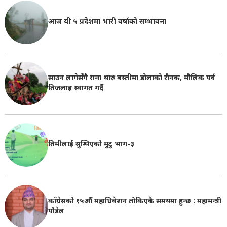
आज यी ५ प्रदेशमा भारी वर्षाको सम्भावना
साउन लागेसँगै राना थारु बस्तीमा डोलाको रौनक, मौलिक पर्व
तिजलाइ स्वागत गर्दै
तिमीलाई सुम्पिएको मुटु भाग-३
काँग्रेसको १५औँ महाधिवेशन तोकिएकै समयमा हुन्छ : महामन्त्री
पौडेल