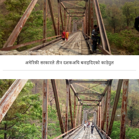
अमेरिकी सरकारले तीन दशकअघि बनाइदिएको काठेपुल