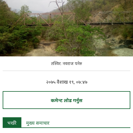
तस्विर: नवराज पनेरु
२०७५ वैशाख १९, ०७:४७
कमेन्ट लोड गर्नुस
भर्खरै
मुख्य समाचार