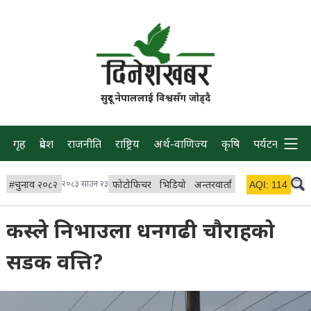
सुदूर नेपाललाई विश्वसँग जोड्दै
गृह
प्रदेश
राजनीति
राष्ट्रिय
अर्थ-वाणिज्य
कृषि
पर्यटन
प्रवास
#
चुनाव २०८२
२०८३ साउन २३
फोटोफिचर
भिडियो
अन्तरवार्ता
विचार/ब्लग
AQI:
114
लाइभ 
कस्ले निभाउला धनगढी चौराहको
सडक वत्ति?