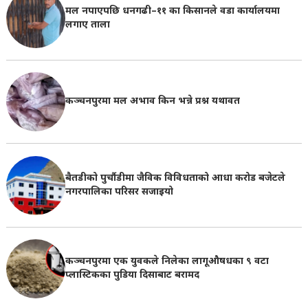
मल नपाएपछि धनगढी–११ का किसानले वडा कार्यालयमा
लगाए ताला
कञ्चनपुरमा मल अभाव किन भन्ने प्रश्न यथावत
बैतडीको पुर्चौडीमा जैविक विविधताको आधा करोड बजेटले
नगरपालिका परिसर सजाइयो
कञ्चनपुरमा एक युवकले निलेका लागूऔषधका ९ वटा
प्लास्टिकका पुडिया दिसाबाट बरामद