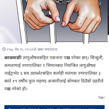
२०७८ चैत्र २१, ०९:०४
खबर संवाददाता
काठमाडौंः
लागुऔषधसहित एकजना पक्राउ परेका छन्। सिन्धुली,
कमलामाई नगरपालिका ९ भिमानबाट नियन्त्रित लागुऔषध
नाईट्राभेट ६ सय ट्याब्लेटसहित सर्लाही मलंगवा नगरपालिका ३
बस्ने १९ वर्षीय फुल महमद अन्सारीलाई सोमबार दिउँसो प्रहरीले
पक्राउ गरेको हो।
विज्ञापन