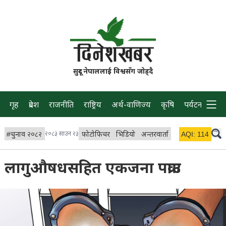
सुदूर नेपाललाई विश्वसँग जोड्दै
गृह
प्रदेश
राजनीति
राष्ट्रिय
अर्थ-वाणिज्य
कृषि
पर्यटन
प्रवास
#
चुनाव २०८२
२०८३ साउन २३
फोटोफिचर
भिडियो
अन्तरवार्ता
विचार/ब्लग
AQI:
114
लाइभ 
लागुऔषधसहित एकजना पक्राउ