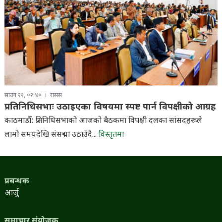
साउन २२, ०२:४०
रासस
प्रतिनिधिसभाः उठाइएका विषयमा स्पष्ट पार्न विपक्षीको आग्रह
काठमाडौँ: प्रतिनिधिसभाको आजको बैठकमा विपक्षी दलका सांसदहरूले
लामो समयदेखि संसद्मा उठाउँदै...
विस्तृतमा
प्रबन्धक
आर्जु
समाचार संयोजक