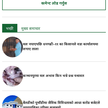
कमेन्ट लोड गर्नुस
भर्खरै
मुख्य समाचार
मल नपाएपछि धनगढी–११ का किसानले वडा कार्यालयमा
लगाए ताला
कञ्चनपुरमा मल अभाव किन भन्ने प्रश्न यथावत
बैतडीको पुर्चौडीमा जैविक विविधताको आधा करोड बजेटले
नगरपालिका परिसर सजाइयो