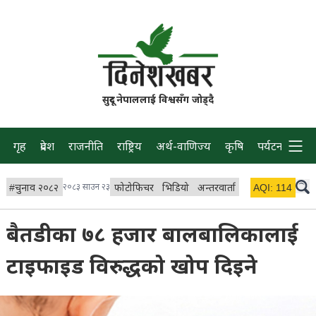
सुदूर नेपाललाई विश्वसँग जोड्दै
गृह
प्रदेश
राजनीति
राष्ट्रिय
अर्थ-वाणिज्य
कृषि
पर्यटन
प्रवास
#
चुनाव २०८२
२०८३ साउन २३
फोटोफिचर
भिडियो
अन्तरवार्ता
विचार/ब्लग
AQI:
114
लाइभ 
बैतडीका ७८ हजार बालबालिकालाई
टाइफाइड विरुद्धको खोप दिइने