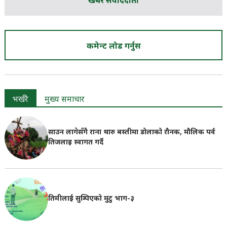
खबर संवाददाता
कमेन्ट लोड गर्नुस
भर्खरै
मुख्य समाचार
साउन लागेसँगै राना थारु बस्तीमा डोलाको रौनक, मौलिक पर्व
तिजलाइ स्वागत गर्दै
तिमीलाई सुम्पिएको मुटु भाग-३