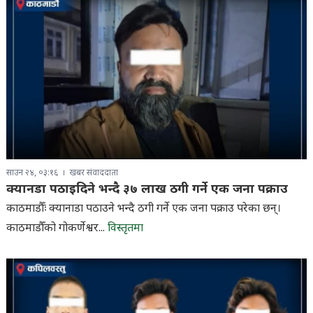
साउन २४, ०३:१६
खबर संवाददाता
क्यानडा पठाइदिने भन्दै ३७ लाख ठगी गर्ने एक जना पक्राउ
काठमाडौँः क्यानाडा पठाउने भन्दै ठगी गर्ने एक जना पक्राउ परेका छन्।
काठमाडौँको गोकर्णेश्वर...
विस्तृतमा