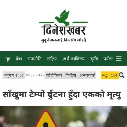
सुदूर नेपाललाई विश्वसँग जोड्दै
गृह
प्रदेश
राजनीति
राष्ट्रिय
अर्थ-वाणिज्य
कृषि
पर्यटन
प्रवास
#
चुनाव २०८२
२०८३ साउन २४
फोटोफिचर
भिडियो
अन्तरवार्ता
विचार/ब्लग
AQI:
114
लाइभ
साँखुमा टेम्पो दुर्घटना हुँदा एकको मृत्यु