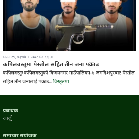
साउन २४, ०३:०७
खबर संवाददाता
कपिलवस्तुमा पेस्तोल सहित तीन जना पक्राउ
कपिलवस्तुः कपिलवस्तुको विजयनगर गाउँपालिका-४ जगदिशपुरबाट पेस्तोल
सहित तीन जनालाई पक्राउ...
विस्तृतमा
प्रबन्धक
आर्जु
समाचार संयोजक