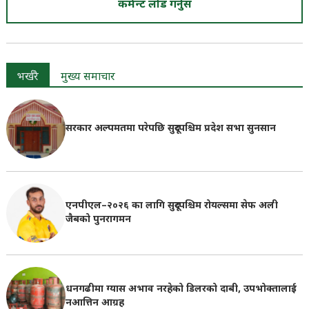
कमेन्ट लोड गर्नुस
भर्खरै
मुख्य समाचार
सरकार अल्पमतमा परेपछि सुदूरपश्चिम प्रदेश सभा सुनसान
एनपीएल–२०२६ का लागि सुदूरपश्चिम रोयल्समा सेफ अली
जैबको पुनरागमन
धनगढीमा ग्यास अभाव नरहेको डिलरको दाबी, उपभोक्तालाई
नआत्तिन आग्रह