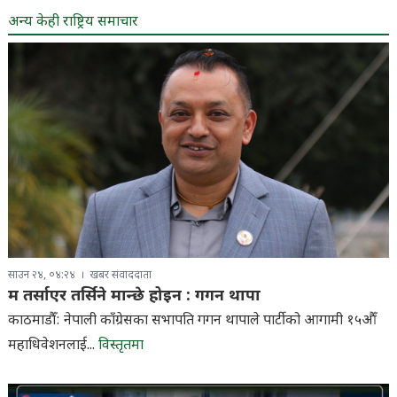
अन्य केही राष्ट्रिय समाचार
साउन २४, ०४:२४
खबर संवाददाता
म तर्साएर तर्सिने मान्छे होइन : गगन थापा
काठमाडौँ: नेपाली काँग्रेसका सभापति गगन थापाले पार्टीको आगामी १५औँ
महाधिवेशनलाई...
विस्तृतमा