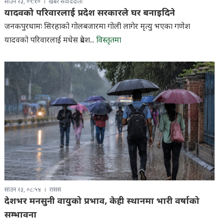
साउन २३, ०९:१०
खबर संवाददाता
यादवको परिवारलाई प्रदेश सरकारले घर बनाइदिने
जनकपुरधामः सिरहाको गोलबजारमा गोली लागेर मृत्यु भएका गणेश
यादवको परिवारलाई मधेस प्रदेश...
विस्तृतमा
साउन २३, ०८:५४
रासस
देशभर मनसुनी वायुको प्रभाव, केही स्थानमा भारी वर्षाको
सम्भावना