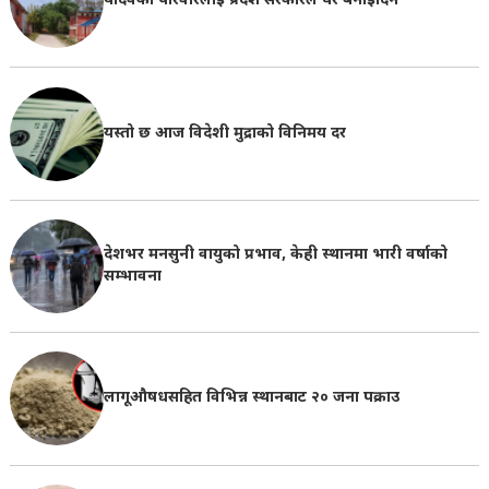
यादवको परिवारलाई प्रदेश सरकारले घर बनाइदिने
यस्तो छ आज विदेशी मुद्राको विनिमय दर
देशभर मनसुनी वायुको प्रभाव, केही स्थानमा भारी वर्षाको
सम्भावना
लागूऔषधसहित विभिन्न स्थानबाट २० जना पक्राउ