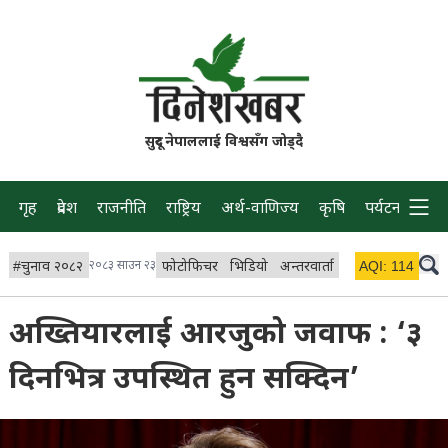
सुदूर नेपाललाई विश्वसँग जोड्दै
गृह
प्रदेश
राजनीति
राष्ट्रिय
अर्थ-वाणिज्य
कृषि
पर्यटन
प्रवास
#
चुनाव २०८२
२०८३ साउन २३
फोटोफिचर
भिडियो
अन्तरवार्ता
विचार/ब्लग
AQI:
114
लाइभ 
अख्तियारलाई आरजुको जवाफ : ‘३
दिनभित्र उपस्थित हुन सक्दिन’