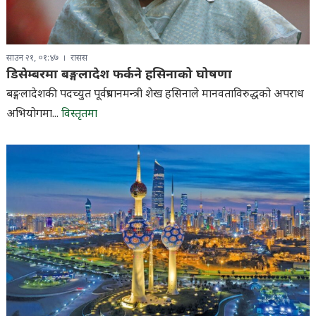
साउन २१, ०१:४७
रासस
डिसेम्बरमा बङ्गलादेश फर्कने हसिनाको घोषणा
बङ्गलादेशकी पदच्युत पूर्वप्रधानमन्त्री शेख हसिनाले मानवताविरुद्धको अपराध
अभियोगमा...
विस्तृतमा