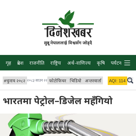
सुदूर नेपाललाई विश्वसँग जोड्दै
गृह
प्रदेश
राजनीति
राष्ट्रिय
अर्थ-वाणिज्य
कृषि
पर्यटन
प्रवास
#
चुनाव २०८२
२०८३ साउन २२
फोटोफिचर
भिडियो
अन्तरवार्ता
विचार/ब्लग
AQI:
114
लाइभ 
भारतमा पेट्रोल–डिजेल महँगियो