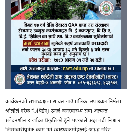
कार्यक्रमको सभाध्यक्षता सायल गाउँपालिका उपाध्यक्ष निर्मला
ओलीले गरेक िथिईन्। उनले जनस्वास्थ्य सेवा अत्यन्त
संवेदनशील र जटिल प्रकृतिको हुने भएकाले अझ बढी निष्ठा र
जिम्मेवारीपूर्वक काम गर्न स्वास्थ्यकर्मीहरूलाई आग्रह गरिन्।