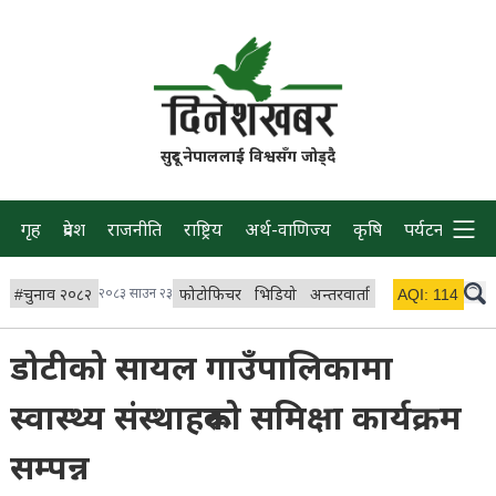
सुदूर नेपाललाई विश्वसँग जोड्दै
गृह
प्रदेश
राजनीति
राष्ट्रिय
अर्थ-वाणिज्य
कृषि
पर्यटन
प्रवास
#
चुनाव २०८२
२०८३ साउन २३
फोटोफिचर
भिडियो
अन्तरवार्ता
विचार/ब्लग
AQI:
114
लाइभ 
डोटीको सायल गाउँपालिकामा
स्वास्थ्य संस्थाहरूको समिक्षा कार्यक्रम
सम्पन्न