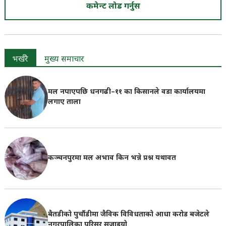
कमेन्ट लोड गर्नुस
भर्खरै
मुख्य समाचार
मल नपाएपछि धनगढी–११ का किसानले वडा कार्यालयमा
लगाए ताला
कञ्चनपुरमा मल अभाव किन भन्ने प्रश्न यथावत
बैतडीको पुर्चौडीमा जैविक विविधताको आधा करोड बजेटले
नगरपालिका परिसर सजाइयो