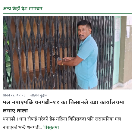
अन्य केही प्रदेश समाचार
साउन २२, ०५:५६
लक्ष्मण ढुङ्गाल
मल नपाएपछि धनगढी–११ का किसानले वडा कार्यालयमा
लगाए ताला
धनगढी । धान रोपाइँ गरेको डेढ महिना बितिसक्दा पनि रासायनिक मल
नपाएको भन्दै धनगढी...
विस्तृतमा