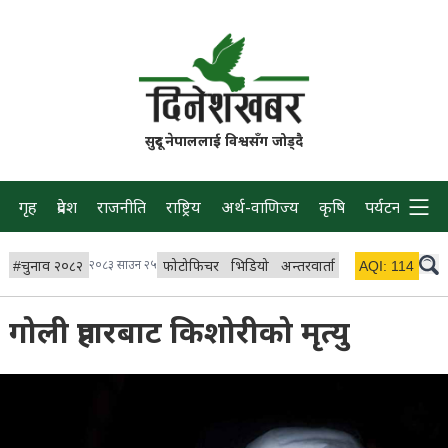
सुदूर नेपाललाई विश्वसँग जोड्दै
गृह
प्रदेश
राजनीति
राष्ट्रिय
अर्थ-वाणिज्य
कृषि
पर्यटन
प्रवास
#
चुनाव २०८२
२०८३ साउन २५
फोटोफिचर
भिडियो
अन्तरवार्ता
विचार/ब्लग
AQI:
114
लाइभ
गोली प्रहारबाट किशोरीको मृत्यु