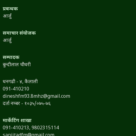
प्रबन्धक
आर्जु
समाचार संयोजक
आर्जु
सम्पादक
बुन्दीलाल चौधरी
धनगढी - ४, कैलाली
091-410210
dineshfm93.8mhz@gmail.com
दर्ता नम्बर - १०३५/०७५-७६
मार्केटिंग शाखा
091-410213,
9802315114
sanjitadfm@gmail.com