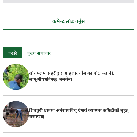
कमेन्ट लोड गर्नुस
भर्खरै
मुख्य समाचार
जोरायलमा प्रहरीद्वारा ७ हजार गाँजाका बोट फडानी,
लागूऔषधविरुद्ध जनचेना
शिवपुरी धाममा अनेरास्ववियु ऐश्वर्य क्याम्पस कमिटीको बृहत्
सरसफाइ