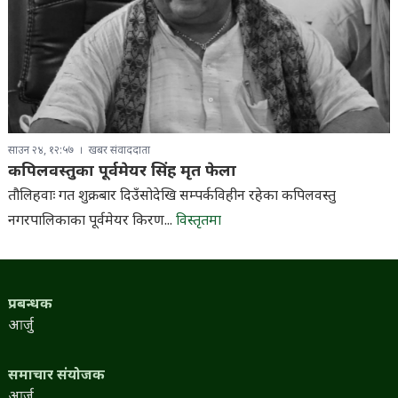
साउन २४, १२:५७
खबर संवाददाता
कपिलवस्तुका पूर्वमेयर सिंह मृत फेला
तौलिहवाः गत शुक्रबार दिउँसोदेखि सम्पर्कविहीन रहेका कपिलवस्तु
नगरपालिकाका पूर्वमेयर किरण...
विस्तृतमा
प्रबन्धक
आर्जु
समाचार संयोजक
आर्जु