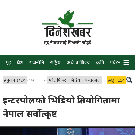
सुदूर नेपाललाई विश्वसँग जोड्दै
गृह
प्रदेश
राजनीति
राष्ट्रिय
अर्थ-वाणिज्य
कृषि
पर्यटन
प्रवास
#
चुनाव २०८२
२०८३ साउन २४
फोटोफिचर
भिडियो
अन्तरवार्ता
विचार/ब्लग
AQI:
114
लाइभ
इन्टरपोलको भिडियो प्रतियोगितामा
नेपाल सर्वोत्कृष्ट