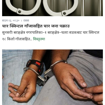
साउन २३, ०२:३०
रासस
चार क्विन्टल गाँजासहित चार जना पक्राउ
सुनसरीः बराहक्षेत्र नगरपालिका–१ बराहक्षेत्र–चतरा सडकबाट चार क्विन्टल
१८ किलो गाँजासहित...
विस्तृतमा