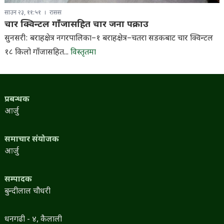
साउन २३, ११:५१
रासस
चार क्विन्टल गाँजासहित चार जना पक्राउ
सुनसरी: बराहक्षेत्र नगरपालिका–१ बराहक्षेत्र–चतरा सडकबाट चार क्विन्टल
१८ किलो गाँजासहित...
विस्तृतमा
प्रबन्धक
आर्जु
समाचार संयोजक
आर्जु
सम्पादक
बुन्दीलाल चौधरी
धनगढी - ४, कैलाली