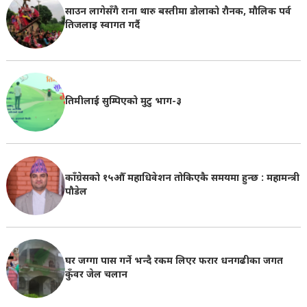
साउन लागेसँगै राना थारु बस्तीमा डोलाको रौनक, मौलिक पर्व
तिजलाइ स्वागत गर्दै
तिमीलाई सुम्पिएको मुटु भाग-३
काँग्रेसको १५औँ महाधिवेशन तोकिएकै समयमा हुन्छ : महामन्त्री
पौडेल
घर जग्गा पास गर्ने भन्दै रकम लिएर फरार धनगढीका जगत
कुँवर जेल चलान