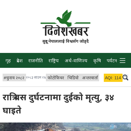
सुदूर नेपाललाई विश्वसँग जोड्दै
गृह
प्रदेश
राजनीति
राष्ट्रिय
अर्थ-वाणिज्य
कृषि
पर्यटन
प्रवास
#
चुनाव २०८२
२०८३ साउन २४
फोटोफिचर
भिडियो
अन्तरवार्ता
विचार/ब्लग
AQI:
114
लाइभ
रात्रि बस दुर्घटनामा दुईको मृत्यु, ३४
घाइते