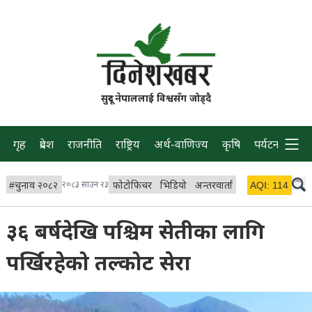
सुदूर नेपाललाई विश्वसँग जोड्दै
गृह
प्रदेश
राजनीति
राष्ट्रिय
अर्थ-वाणिज्य
कृषि
पर्यटन
प्रवास
#
चुनाव २०८२
२०८३ साउन २३
फोटोफिचर
भिडियो
अन्तरवार्ता
विचार/ब्लग
AQI:
114
लाइभ 
३६ बर्षदेखि पश्चिम सेतीका लागि
पर्खिरहेको तल्कोट सेरा