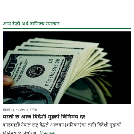
अन्य केही अर्थ-वाणिज्य समाचार
साउन २३, ०८:५९
रासस
यस्तो छ आज विदेशी मुद्राको विनिमय दर
काठमाडौँः नेपाल राष्ट्र बैङ्कले आजका (शनिबार)का लागि विदेशी मुद्राको
विनिमयदर निर्धारण...
विस्तृतमा