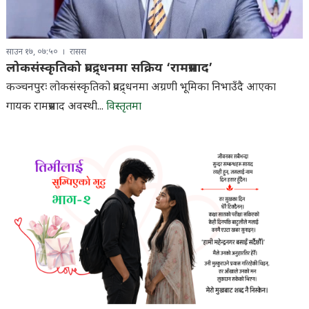
साउन १७, ०७:५०
रासस
लोकसंस्कृतिको प्रवद्र्धनमा सक्रिय ‘रामप्रसाद’
कञ्चनपुरः लोकसंस्कृतिको प्रवद्र्धनमा अग्रणी भूमिका निभाउँदै आएका
गायक रामप्रसाद अवस्थी...
विस्तृतमा