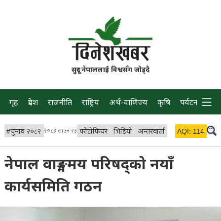
सुदूर नेपाललाई विश्वसँग जोड्दै
गृह
प्रदेश
राजनीति
राष्ट्रिय
अर्थ-वाणिज्य
कृषि
पर्यटन
प्रवास
#
चुनाव २०८२
२०८३ साउन २३
फोटोफिचर
भिडियो
अन्तरवार्ता
विचार/ब्लग
AQI:
114
लाइभ 
नेपाल वाङ्ममय परिषद्को नयाँ
कार्यसमिति गठन