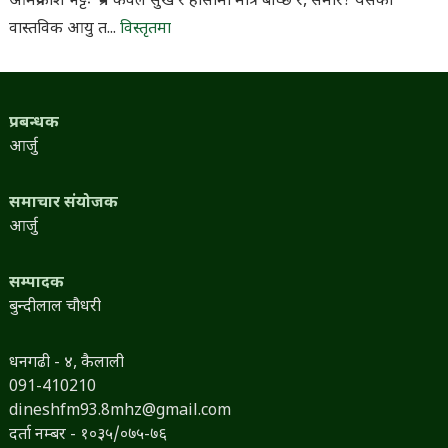
ओमप्रकाश भट्टः 'प्रेम केवल सुख र हाँसोमा मात्र बाँच्छ र, समीर? यसको
वास्तविक आयु त...
विस्तृतमा
प्रबन्धक
आर्जु
समाचार संयोजक
आर्जु
सम्पादक
बुन्दीलाल चौधरी
धनगढी - ४, कैलाली
091-410210
dineshfm93.8mhz@gmail.com
दर्ता नम्बर - १०३५/०७५-७६