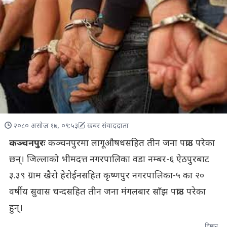
२०८० असोज १७, ०९:५३
खबर संवाददाता
कञ्चनपुरः
कञ्चनपुरमा लागूऔषधसहित तीन जना पक्राउ परेका
छन्। जिल्लाको भीमदत्त नगरपालिका वडा नम्बर-६ ऐठपुरबाट
३.३९ ग्राम खैरो हेरोईनसहित कृष्णपुर नगरपालिका-५ का २०
वर्षीय सुवास चन्दसहित तीन जना मंगलबार साँझ पक्राउ परेका
हुन्।
विज्ञापन