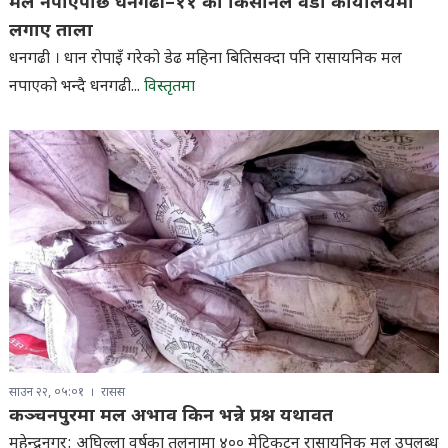
मल नपाएपछि धनगढी–११ का किसानले वडा कार्यालयमा
लगाए ताला
धनगढी । धान रोपाइँ गरेको डेढ महिना बितिसक्दा पनि रासायनिक मल
नपाएको भन्दै धनगढी...
विस्तृतमा
साउन २२, ०५:०१
रासस
कञ्चनपुरमा मल अभाव किन भन्ने प्रश्न यथावत
महेन्द्रनगर: अघिल्ला वर्षका तुलनामा ४०० मेट्रिकटन रासायनिक मल उपलब्ध