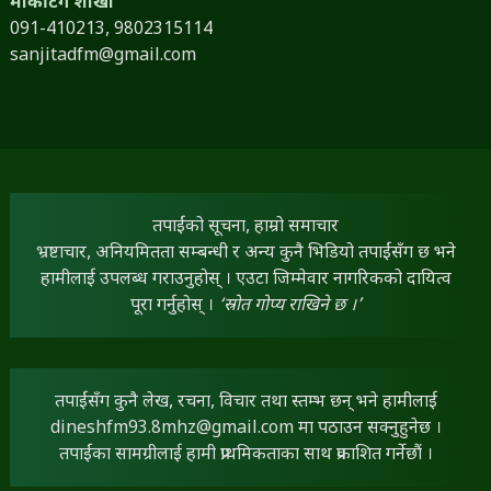
मार्केटिंग शाखा
091-410213,
9802315114
sanjitadfm@gmail.com
तपाईंको सूचना, हाम्रो समाचार
भ्रष्टाचार, अनियमितता सम्बन्धी र अन्य कुनै भिडियो तपाईंसँग छ भने
हामीलाई उपलब्ध गराउनुहोस् । एउटा जिम्मेवार नागरिकको दायित्व
पूरा गर्नुहोस् ।
‘स्रोत गोप्य राखिने छ ।’
तपाईंसँग कुनै लेख, रचना, विचार तथा स्तम्भ छन् भने हामीलाई
dineshfm93.8mhz@gmail.com
मा पठाउन सक्नुहुनेछ ।
तपाईंका सामग्रीलाई हामी प्राथमिकताका साथ प्रकाशित गर्नेछौं ।