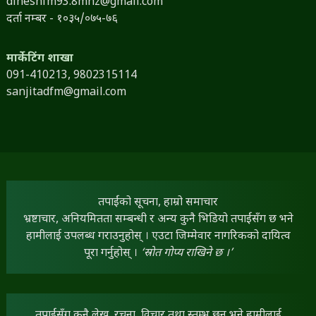
dineshfm93.8mhz@gmail.com
दर्ता नम्बर - १०३५/०७५-७६
मार्केटिंग शाखा
091-410213,
9802315114
sanjitadfm@gmail.com
तपाईंको सूचना, हाम्रो समाचार
भ्रष्टाचार, अनियमितता सम्बन्धी र अन्य कुनै भिडियो तपाईंसँग छ भने
हामीलाई उपलब्ध गराउनुहोस् । एउटा जिम्मेवार नागरिकको दायित्व
पूरा गर्नुहोस् ।
‘स्रोत गोप्य राखिने छ ।’
तपाईंसँग कुनै लेख, रचना, विचार तथा स्तम्भ छन् भने हामीलाई