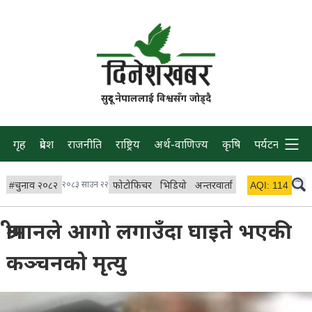
सुदूर नेपाललाई विश्वसँग जोड्दै
गृह
प्रदेश
राजनीति
राष्ट्रिय
अर्थ-वाणिज्य
कृषि
पर्यटन
प्रवास
#
चुनाव २०८२
२०८३ साउन २२
फोटोफिचर
भिडियो
अन्तरवार्ता
विचार/ब्लग
AQI:
114
लाइभ 
श्रीमानले आगो लगाउँदा घाइते भएकी
कञ्चनको मृत्यु