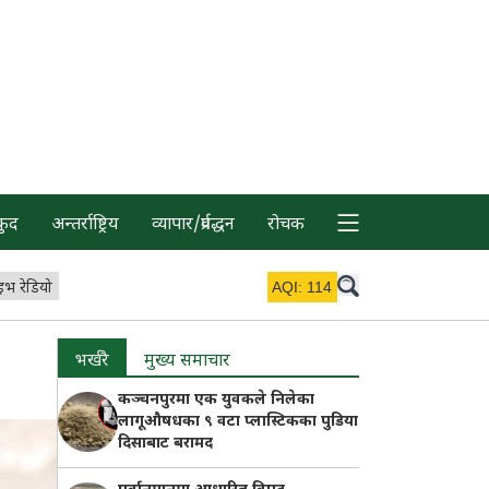
कुद
अन्तर्राष्ट्रिय
व्यापार/प्रर्वद्धन
रोचक
इभ रेडियो
AQI:
114
भर्खरै
मुख्य समाचार
कञ्चनपुरमा एक युवकले निलेका
लागूऔषधका ९ वटा प्लास्टिकका पुडिया
दिसाबाट बरामद