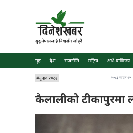
सुदूर नेपाललाई विश्वसँग जोड्दै
गृह
प्रदेश
राजनीति
राष्ट्रिय
अर्थ-वाणिज्य
#
चुनाव २०८२
२०८३ साउन २२
कैलालीको टीकापुरमा 