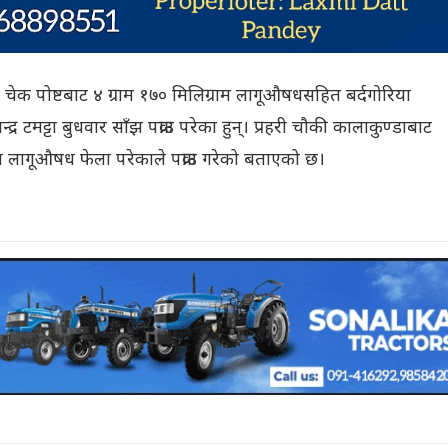
ी चेक पोष्टबाट ४ ग्राम १७० मिलिग्राम लागूऔषधसहित बर्दगोरिया
र टमट्टा बुधवार साँझ पक्राउ परेका हुन्। प्रहरी चौकी कालाकुण्डाबाट
ा लागूऔषध फेला परेकाले पक्राउ गरेको बताएको छ।