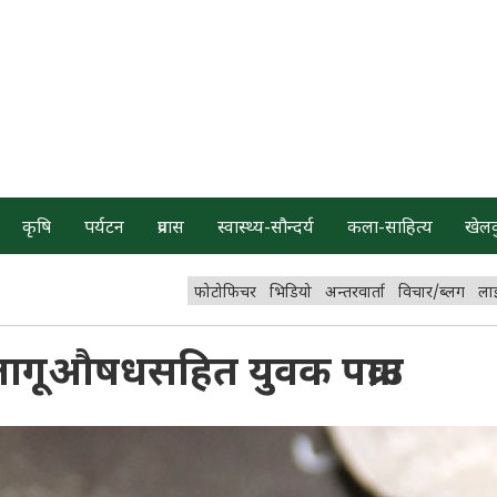
कृषि
पर्यटन
प्रवास
स्वास्थ्य-सौन्दर्य
कला-साहित्य
खेल
फोटोफिचर
भिडियो
अन्तरवार्ता
विचार/ब्लग
ला
लागूऔषधसहित युवक पक्राउ