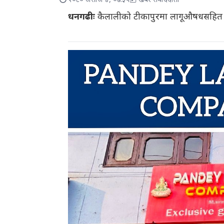
२०८० असोज ४, ०७:३५
खबर संवाददाता
धनगढीः
कैलालीको टीकापुरमा लागूऔषधसहित एक