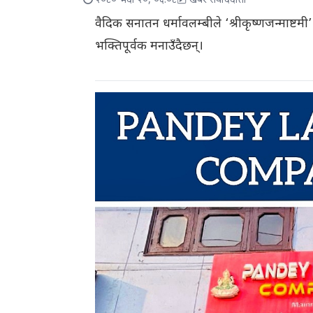
२०८० भदौ २०, ०६:०८
खबर संवाददाता
वैदिक सनातन धर्मावलम्बीले ‘श्रीकृष्णजन्माष्ट
भक्तिपूर्वक मनाउँदैछन्।