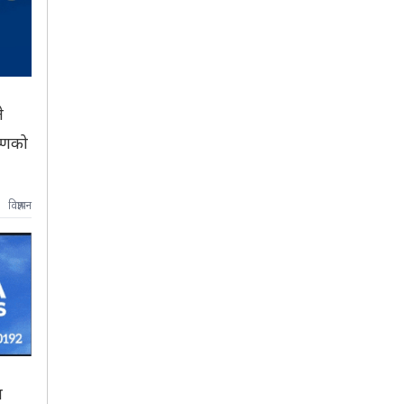
े
ष्णको
विज्ञापन
ा