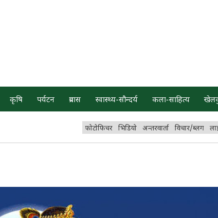
कृषि
पर्यटन
प्रवास
स्वास्थ्य-सौन्दर्य
कला-साहित्य
खेल
फोटोफिचर
भिडियो
अन्तरवार्ता
विचार/ब्लग
ला