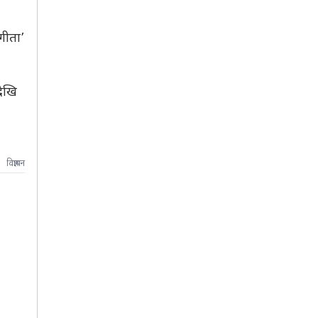
 गीता’
देखि
विज्ञापन