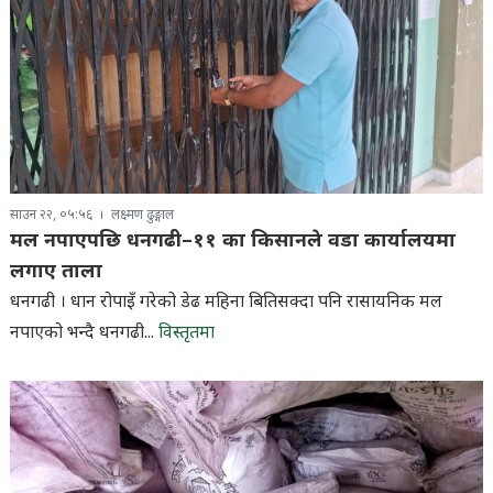
साउन २२, ०५:५६
लक्ष्मण ढुङ्गाल
मल नपाएपछि धनगढी–११ का किसानले वडा कार्यालयमा
लगाए ताला
धनगढी । धान रोपाइँ गरेको डेढ महिना बितिसक्दा पनि रासायनिक मल
नपाएको भन्दै धनगढी...
विस्तृतमा