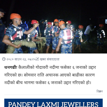
२०८० साउन २३, ०७:२५
खबर संवाददाता
धनगढीः
कैलालीको गोदावरी नदीमा फसेका ६ जनाको उद्दार
गरिएको छ। सोमवार राति अचानक आएको बाढीका कारण
नदीको बीच भागमा फसेका ६ जनाको उद्दार गरिएको हो।
विज्ञापन