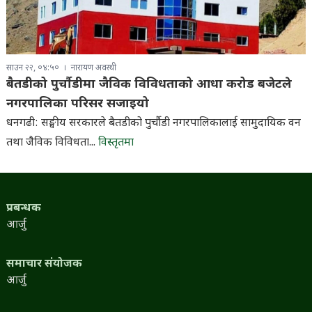
साउन २२, ०४:५०
नारायण अवस्थी
बैतडीको पुर्चौडीमा जैविक विविधताको आधा करोड बजेटले
नगरपालिका परिसर सजाइयो
धनगढी: सङ्घीय सरकारले बैतडीको पुर्चौडी नगरपालिकालाई सामुदायिक वन
तथा जैविक विविधता...
विस्तृतमा
प्रबन्धक
आर्जु
समाचार संयोजक
आर्जु