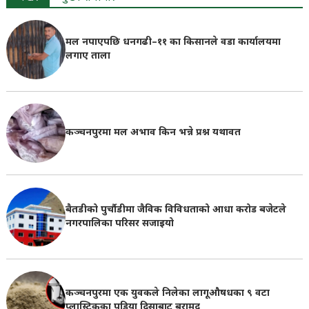
मल नपाएपछि धनगढी–११ का किसानले वडा कार्यालयमा
लगाए ताला
कञ्चनपुरमा मल अभाव किन भन्ने प्रश्न यथावत
बैतडीको पुर्चौडीमा जैविक विविधताको आधा करोड बजेटले
नगरपालिका परिसर सजाइयो
कञ्चनपुरमा एक युवकले निलेका लागूऔषधका ९ वटा
प्लास्टिकका पुडिया दिसाबाट बरामद