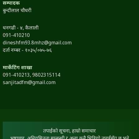
सम्पादक
बुन्दीलाल चौधरी
धनगढी - ४, कैलाली
091-410210
dineshfm93.8mhz@gmail.com
दर्ता नम्बर - १०३५/०७५-७६
मार्केटिंग शाखा
091-410213,
9802315114
sanjitadfm@gmail.com
तपाईंको सूचना, हाम्रो समाचार
भ्रष्टाचार, अनियमितता सम्बन्धी र अन्य कुनै भिडियो तपाईंसँग छ भने