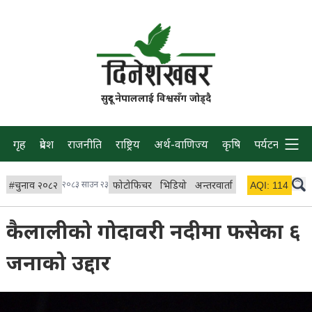
सुदूर नेपाललाई विश्वसँग जोड्दै
गृह
प्रदेश
राजनीति
राष्ट्रिय
अर्थ-वाणिज्य
कृषि
पर्यटन
प्रवास
#
चुनाव २०८२
२०८३ साउन २३
फोटोफिचर
भिडियो
अन्तरवार्ता
विचार/ब्लग
AQI:
114
लाइभ 
कैलालीको गोदावरी नदीमा फसेका ६
जनाको उद्दार