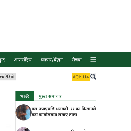
कुद
अन्तर्राष्ट्रिय
व्यापार/प्रर्वद्धन
रोचक
इभ रेडियो
AQI:
114
भर्खरै
मुख्य समाचार
मल नपाएपछि धनगढी–११ का किसानले
वडा कार्यालयमा लगाए ताला