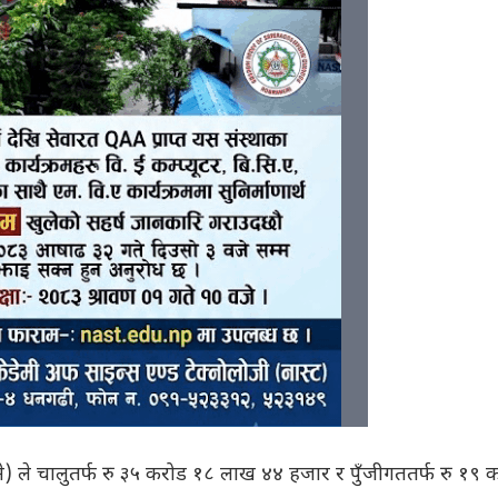
ने) ले चालुतर्फ रु ३५ करोड १८ लाख ४४ हजार र पुँजीगततर्फ रु १९ 