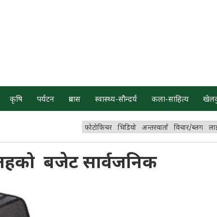
कृषि
पर्यटन
प्रवास
स्वास्थ्य-सौन्दर्य
कला-साहित्य
खेल
फोटोफिचर
भिडियो
अन्तरवार्ता
विचार/ब्लग
ला
 तहको बजेट सार्वजनिक