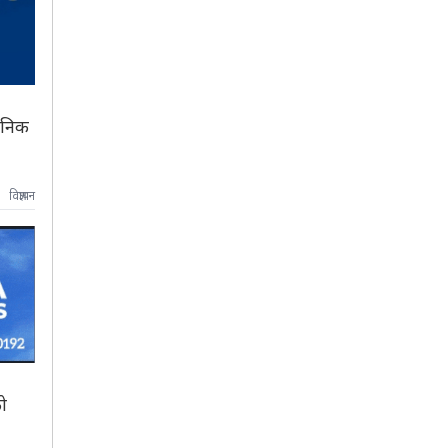
वजनिक
विज्ञापन
ो