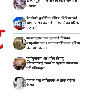
कञ्चनपुरमा मल अभाव किन भन्ने प्रश्न
यथावत
बैतडीको पुर्चौडीमा जैविक विविधताको
आधा करोड बजेटले नगरपालिका परिसर
सजाइयो
कञ्चनपुरमा एक युवकले निलेका
लागूऔषधका ९ वटा प्लास्टिकका पुडिया
दिसाबाट बरामद
पूर्वानुमानमा आधारित विपद्
प्रतिकार्यलाई स्थानीय तहसम्म संस्थागत
गर्ने प्रतिबद्धता
गायक तथा संगीतकार अशोक राईको
निधन