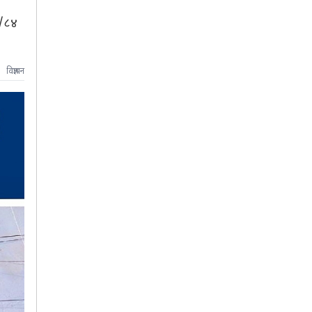
३/८४
विज्ञापन