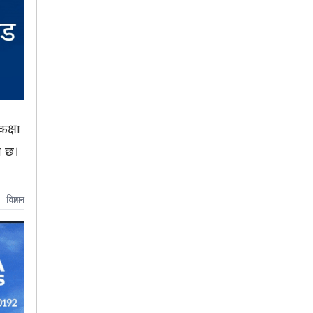
कक्षा
ो छ।
विज्ञापन