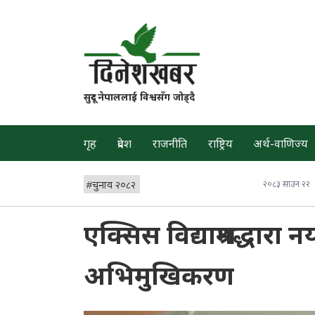
सुदूर नेपाललाई विश्वसँग जोड्दै
गृह
प्रदेश
राजनीति
राष्ट्रिय
अर्थ-वाणिज्य
#
चुनाव २०८२
२०८३ साउन २२
एक्सिस विद्याश्रमद्धारा न
अभिमुखिकरण