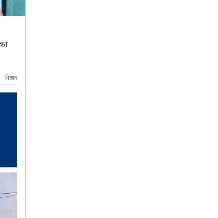
एका
विज्ञापन