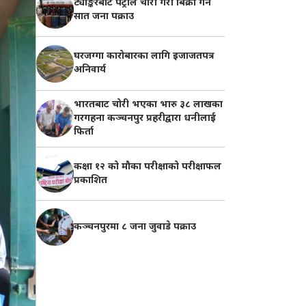
ट्याङ्करबाट पेट्रोल चोरी गरी बिक्री गर्ने
सात जना पक्राउ
घरजग्गा कारोबारका लागि इजाजतपत्र
अनिवार्य
भारतबाट चोरी भएका भारु ३८ लाखका
गरगहना कञ्चनपुर प्रहरीद्वारा धनीलाई
फिर्ता
कक्षा १२ को मौका परीक्षाको परीक्षाफल
प्रकाशित
कञ्चनपुरमा ८ जना जुवाडे पक्राउ