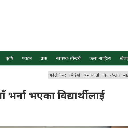
कृषि
पर्यटन
प्रवास
स्वास्थ्य-सौन्दर्य
कला-साहित्य
खेल
फोटोफिचर
भिडियो
अन्तरवार्ता
विचार/ब्लग
ला
याँ भर्ना भएका विद्यार्थीलाई