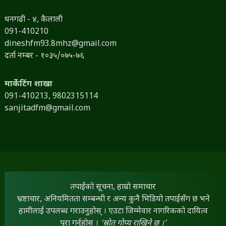
धनगढी - ४, कैलाली
091-410210
dineshfm93.8mhz@gmail.com
दर्ता नम्बर - १०३५/०७५-७६
मार्केटिंग शाखा
091-410213,
9802315114
sanjitadfm@gmail.com
तपाईंको सूचना, हाम्रो समाचार
भ्रष्टाचार, अनियमितता सम्बन्धी र अन्य कुनै भिडियो तपाईंसँग छ भने
हामीलाई उपलब्ध गराउनुहोस् । एउटा जिम्मेवार नागरिकको दायित्व
पूरा गर्नुहोस् ।
‘स्रोत गोप्य राखिने छ ।’