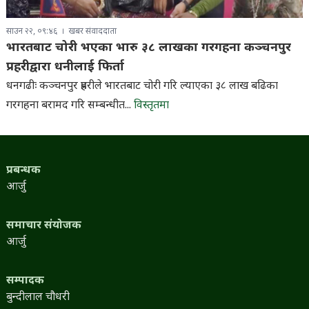
साउन २२, ०९:४६
खबर संवाददाता
भारतबाट चोरी भएका भारु ३८ लाखका गरगहना कञ्चनपुर
प्रहरीद्वारा धनीलाई फिर्ता
धनगढीः कञ्चनपुर प्रहरीले भारतबाट चोरी गरि ल्याएका ३८ लाख बढिका
गरगहना बरामद गरि सम्बन्धीत...
विस्तृतमा
प्रबन्धक
आर्जु
समाचार संयोजक
आर्जु
सम्पादक
बुन्दीलाल चौधरी