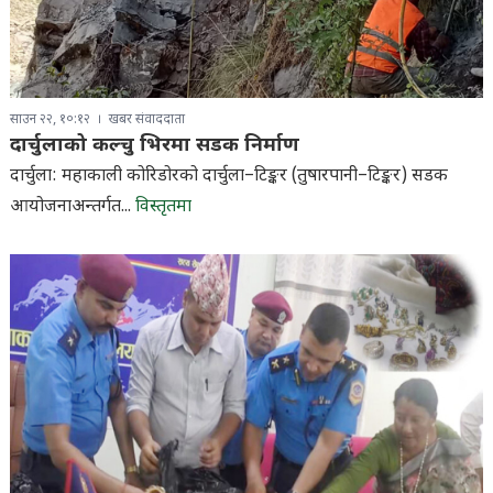
साउन २२, १०:१२
खबर संवाददाता
दार्चुलाको कल्चु भिरमा सडक निर्माण
दार्चुला: महाकाली कोरिडोरको दार्चुला–टिङ्कर (तुषारपानी–टिङ्कर) सडक
आयोजनाअन्तर्गत...
विस्तृतमा