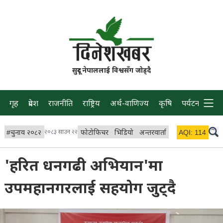
सुदूर नेपाललाई विश्वसँग जोड्दै
गृह
प्रदेश
राजनीति
राष्ट्रिय
अर्थ-वाणिज्य
कृषि
पर्यटन
प्रवास
#
चुनाव २०८२
२०८३ साउन २२
फोटोफिचर
भिडियो
अन्तरवार्ता
विचार/ब्लग
AQI:
114
लाइभ 
'हरित धनगढी अभियान'मा
उपमहानगरलाई सहयोग जुट्दै