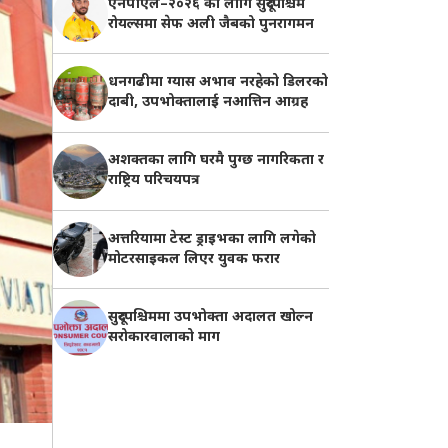
एनपीएल–२०२६ का लागि सुदूरपश्चिम
रोयल्समा सेफ अली जैबको पुनरागमन
धनगढीमा ग्यास अभाव नरहेको डिलरको
दाबी, उपभोक्तालाई नआत्तिन आग्रह
अशक्तका लागि घरमै पुग्छ नागरिकता र
राष्ट्रिय परिचयपत्र
अत्तरियामा टेस्ट ड्राइभका लागि लगेको
मोटरसाइकल लिएर युवक फरार
सुदूरपश्चिममा उपभोक्ता अदालत खोल्न
सरोकारवालाको माग