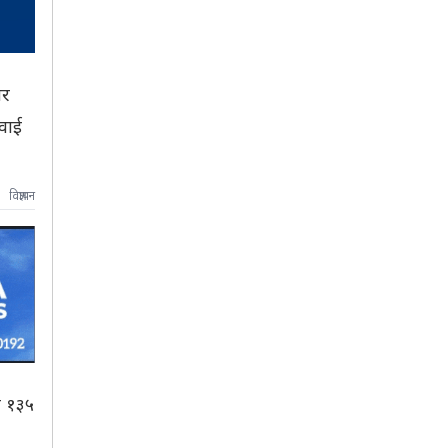
ार
वाई
विज्ञापन
र १३५