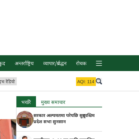
कुद
अन्तर्राष्ट्रिय
व्यापार/प्रर्वद्धन
रोचक
इभ रेडियो
AQI:
114
भर्खरै
मुख्य समाचार
सरकार अल्पमतमा परेपछि सुदूरपश्चिम
प्रदेश सभा सुनसान