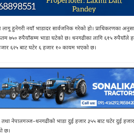
 लागू हुनेगरी नयाँ भाडादर सार्वजनिक गरेको हो। प्राधिकरणका अनुस
तम ७५० रुपैयाँसम्म भाडा घटेको छ। धनगढीका लागि ६१५ रुपैयाँले ह
हजार ६२५ बाट घटेर ६ हजार १० कायम भएको छ।
४० तथा नेपालगञ्ज–धनगढीको भाडा दुई हजार ३५५ बाट घटेर दुई हजा
को छ।