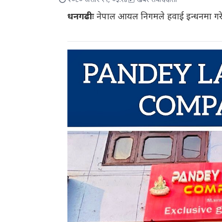
२०८० असार १९, ०३:१४
खबर संवाददाता
धनगढीः
नेपाल आयल निगमले हवाई इन्धनमा गरे