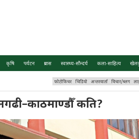
कृषि
पर्यटन
प्रवास
स्वास्थ्य-सौन्दर्य
कला-साहित्य
खेल
फोटोफिचर
भिडियो
अन्तरवार्ता
विचार/ब्लग
ला
धनगढी–काठमाण्डौँ कति?