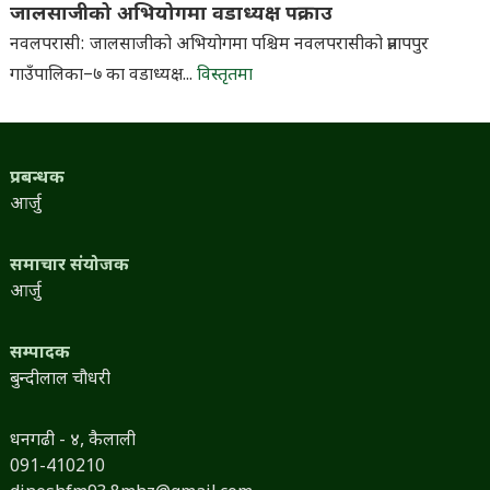
जालसाजीको अभियोगमा वडाध्यक्ष पक्राउ
नवलपरासी: जालसाजीको अभियोगमा पश्चिम नवलपरासीको प्रतापपुर
गाउँपालिका–७ का वडाध्यक्ष...
विस्तृतमा
प्रबन्धक
आर्जु
समाचार संयोजक
आर्जु
सम्पादक
बुन्दीलाल चौधरी
धनगढी - ४, कैलाली
091-410210