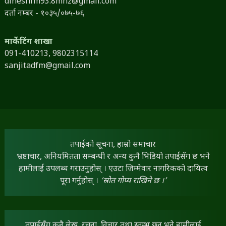
dineshfm93.8mhz@gmail.com
दर्ता नम्बर - १०३५/०७५-७६
मार्केटिंग शाखा
091-410213,
9802315114
sanjitadfm@gmail.com
तपाईंको सूचना, हाम्रो समाचार
भ्रष्टाचार, अनियमितता सम्बन्धी र अन्य कुनै भिडियो तपाईंसँग छ भने
हामीलाई उपलब्ध गराउनुहोस् । एउटा जिम्मेवार नागरिकको दायित्व
पूरा गर्नुहोस् ।
‘स्रोत गोप्य राखिने छ ।’
तपाईंसँग कुनै लेख, रचना, विचार तथा स्तम्भ छन् भने हामीलाई