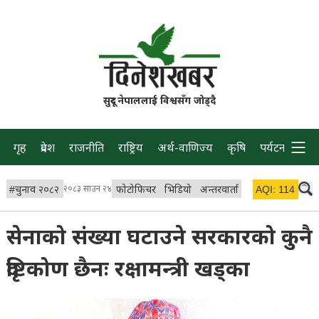
सुदूर नेपाललाई विश्वसँग जोड्दै
गृह
प्रदेश
राजनीति
राष्ट्रिय
अर्थ-वाणिज्य
कृषि
पर्यटन
प्रवास
#
चुनाव २०८२
२०८३ साउन २४
फोटोफिचर
भिडियो
अन्तरवार्ता
विचार/ब्लग
AQI:
114
लाइभ
सेनाको संख्या घटाउने सरकारको कुनै
दृष्टिकोण छैनः रक्षामन्त्री खड्का