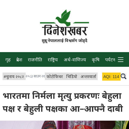
सुदूर नेपाललाई विश्वसँग जोड्दै
गृह
प्रदेश
राजनीति
राष्ट्रिय
अर्थ-वाणिज्य
कृषि
पर्यटन
प्रवास
#
चुनाव २०८२
२०८३ साउन २१
फोटोफिचर
भिडियो
अन्तरवार्ता
विचार/ब्लग
AQI:
114
लाइभ 
भारतमा निर्मला मृत्यु प्रकरणः बेहुला
पक्ष र बेहुली पक्षका आ–आफ्नै दाबी