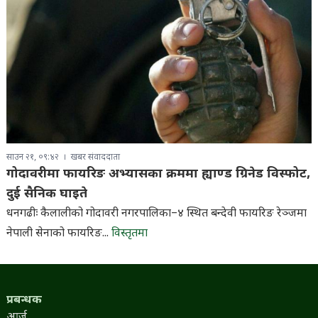
साउन २१, ०९:४२
खबर संवाददाता
गोदावरीमा फायरिङ अभ्यासका क्रममा ह्याण्ड ग्रिनेड विस्फोट,
दुई सैनिक घाइते
धनगढीः कैलालीको गोदावरी नगरपालिका–४ स्थित बन्देवी फायरिङ रेञ्जमा
नेपाली सेनाको फायरिङ...
विस्तृतमा
प्रबन्धक
आर्जु