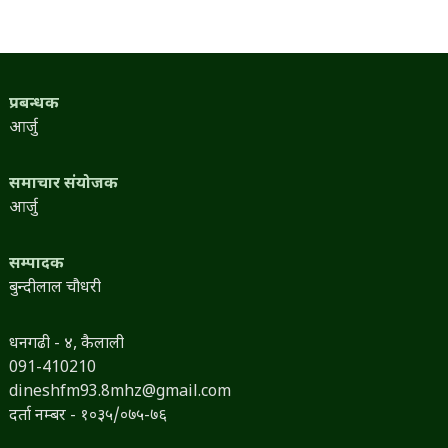
गायक तथा संगीतकार अशोक राईको निधन
प्रबन्धक
आर्जु
समाचार संयोजक
आर्जु
सम्पादक
बुन्दीलाल चौधरी