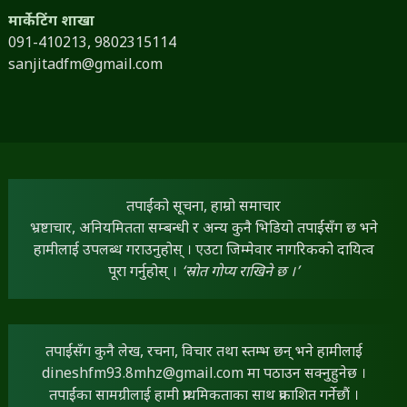
धनगढी - ४, कैलाली
091-410210
dineshfm93.8mhz@gmail.com
दर्ता नम्बर - १०३५/०७५-७६
मार्केटिंग शाखा
091-410213,
9802315114
sanjitadfm@gmail.com
तपाईंको सूचना, हाम्रो समाचार
भ्रष्टाचार, अनियमितता सम्बन्धी र अन्य कुनै भिडियो तपाईंसँग छ भने
हामीलाई उपलब्ध गराउनुहोस् । एउटा जिम्मेवार नागरिकको दायित्व
पूरा गर्नुहोस् ।
‘स्रोत गोप्य राखिने छ ।’