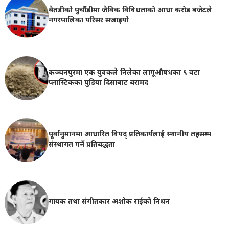
कञ्चनपुरमा मल अभाव किन भन्ने प्रश्न यथावत
बैतडीको पुर्चौडीमा जैविक विविधताको आधा करोड बजेटले
नगरपालिका परिसर सजाइयो
कञ्चनपुरमा एक युवकले निलेका लागूऔषधका ९ वटा
प्लास्टिकका पुडिया दिसाबाट बरामद
पूर्वानुमानमा आधारित विपद् प्रतिकार्यलाई स्थानीय तहसम्म
संस्थागत गर्ने प्रतिबद्धता