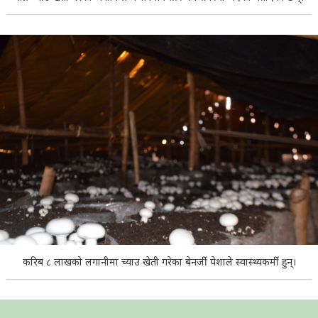
करिब ८ लाखको लगानीमा च्याउ खेती गरेका बेनर्जी पेशाले स्वास्थ्यकर्मी हुन्।