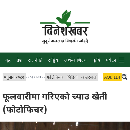
सुदूर नेपाललाई विश्वसँग जोड्दै
गृह
प्रदेश
राजनीति
राष्ट्रिय
अर्थ-वाणिज्य
कृषि
पर्यटन
प्रवास
#
चुनाव २०८२
२०८३ साउन २२
फोटोफिचर
भिडियो
अन्तरवार्ता
विचार/ब्लग
AQI:
114
लाइभ 
फूलवारीमा गरिएको च्याउ खेती
(फोटोफिचर)