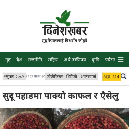
सुदूर नेपाललाई विश्वसँग जोड्दै
गृह
प्रदेश
राजनीति
राष्ट्रिय
अर्थ-वाणिज्य
कृषि
पर्यटन
प्रवास
#
चुनाव २०८२
२०८३ साउन २२
फोटोफिचर
भिडियो
अन्तरवार्ता
विचार/ब्लग
AQI:
114
लाइभ 
सुदूर पहाडमा पाक्यो काफल र एैसेलु