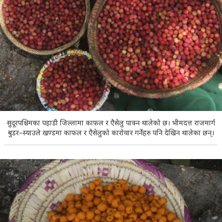
सुदूरपश्चिमका पहाडी जिल्लामा काफल र एैसेलु पाक्न थालेको छ। भीमदत्त राजमार्ग
बुडर–स्याउले खण्डमा काफल र एैसेलुको कारोवार गर्नेहरु पनि देखिन थालेका छन्।