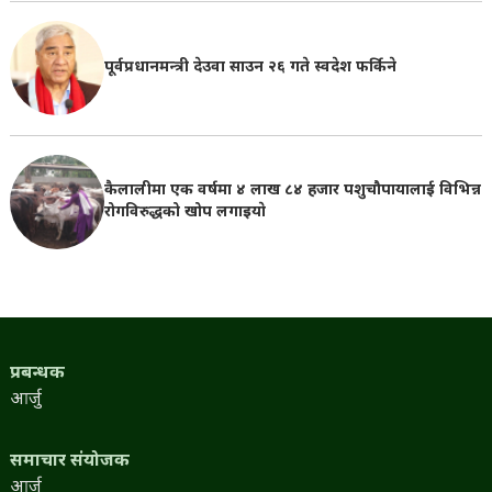
पूर्वप्रधानमन्त्री देउवा साउन २६ गते स्वदेश फर्किने
कैलालीमा एक वर्षमा ४ लाख ८४ हजार पशुचौपायालाई विभिन्न
रोगविरुद्धको खोप लगाइयाे
प्रबन्धक
आर्जु
समाचार संयोजक
आर्जु