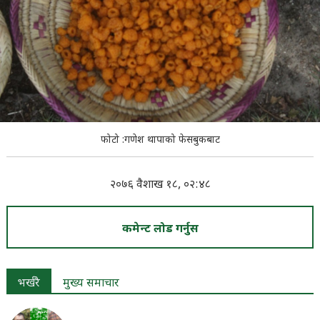
फोटो :गणेश थापाको फेसबुकबाट
२०७६ वैशाख १८, ०२:४८
कमेन्ट लोड गर्नुस
भर्खरै
मुख्य समाचार