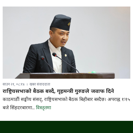
साउन २१, ०८:१४
खबर संवाददाता
राष्ट्रियसभाको बैठक बस्दै, गृहमन्त्री गुरुङले जवाफ दिने
काठमाडौँः सङ्घीय संसद्, राष्ट्रियसभाको बैठक बिहीबार बस्दैछ। अपराह्न १ः१५
बजे सिंहदरबारमा...
विस्तृतमा