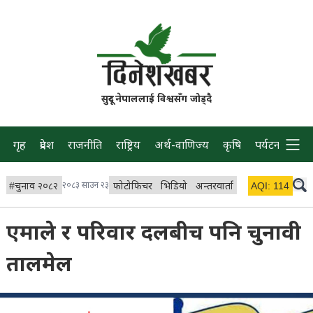
सुदूर नेपाललाई विश्वसँग जोड्दै
गृह
प्रदेश
राजनीति
राष्ट्रिय
अर्थ-वाणिज्य
कृषि
पर्यटन
प्रवास
#
चुनाव २०८२
२०८३ साउन २३
फोटोफिचर
भिडियो
अन्तरवार्ता
विचार/ब्लग
AQI:
114
लाइभ 
एमाले र परिवार दलबीच पनि चुनावी
तालमेल