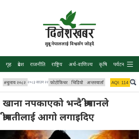
सुदूर नेपाललाई विश्वसँग जोड्दै
गृह
प्रदेश
राजनीति
राष्ट्रिय
अर्थ-वाणिज्य
कृषि
पर्यटन
प्रवास
#
चुनाव २०८२
२०८३ साउन २२
फोटोफिचर
भिडियो
अन्तरवार्ता
विचार/ब्लग
AQI:
114
लाइभ 
खाना नपकाएको भन्दै श्रीमानले
श्रीमतीलाई आगो लगाइदिए