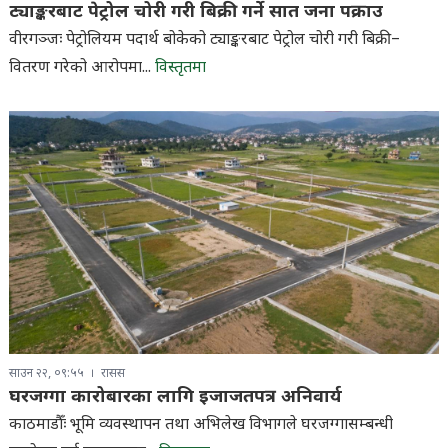
ट्याङ्करबाट पेट्रोल चोरी गरी बिक्री गर्ने सात जना पक्राउ
वीरगञ्जः पेट्रोलियम पदार्थ बोकेको ट्याङ्करबाट पेट्रोल चोरी गरी बिक्री–
वितरण गरेको आरोपमा...
विस्तृतमा
साउन २२, ०९:५५
रासस
घरजग्गा कारोबारका लागि इजाजतपत्र अनिवार्य
काठमाडौँः भूमि व्यवस्थापन तथा अभिलेख विभागले घरजग्गासम्बन्धी