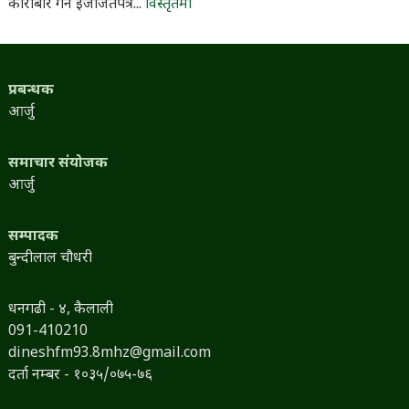
कारोबार गर्न इजाजतपत्र...
विस्तृतमा
प्रबन्धक
आर्जु
समाचार संयोजक
आर्जु
सम्पादक
बुन्दीलाल चौधरी
धनगढी - ४, कैलाली
091-410210
dineshfm93.8mhz@gmail.com
दर्ता नम्बर - १०३५/०७५-७६