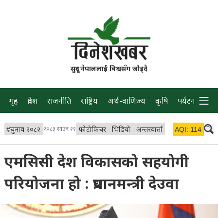
सुदूर नेपाललाई विश्वसँग जोड्दै
गृह
प्रदेश
राजनीति
राष्ट्रिय
अर्थ-वाणिज्य
कृषि
पर्यटन
प्रवास
#
चुनाव २०८२
२०८३ साउन २२
फोटोफिचर
भिडियो
अन्तरवार्ता
विचार/ब्लग
AQI:
114
लाइभ 
एमसिसी देश विकासको सहयोगी
परियोजना हो : प्रधानमन्त्री देउवा