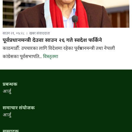
साउन २१, ०४:२८
खबर संवाददाता
पूर्वप्रधानमन्त्री देउवा साउन २६ गते स्वदेश फर्किने
काठमाडौँ: उपचारका लागि विदेशमा रहेका पूर्वप्रधानमन्त्री तथा नेपाली
कांग्रेसका पूर्वसभापति...
विस्तृतमा
प्रबन्धक
आर्जु
समाचार संयोजक
आर्जु
सम्पादक