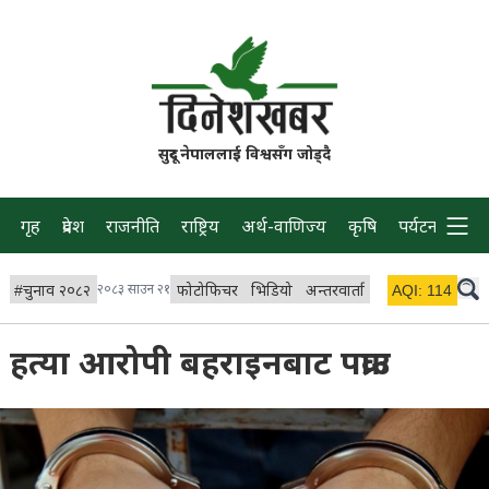
सुदूर नेपाललाई विश्वसँग जोड्दै
गृह
प्रदेश
राजनीति
राष्ट्रिय
अर्थ-वाणिज्य
कृषि
पर्यटन
प्रवास
#
चुनाव २०८२
२०८३ साउन २१
फोटोफिचर
भिडियो
अन्तरवार्ता
विचार/ब्लग
AQI:
114
लाइभ 
हत्या आरोपी बहराइनबाट पक्राउ