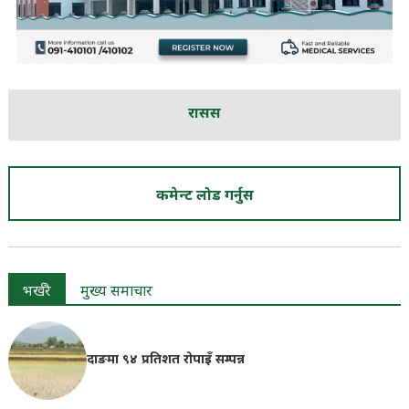
रासस
कमेन्ट लोड गर्नुस
भर्खरै
मुख्य समाचार
दाङमा ९४ प्रतिशत रोपाइँ सम्पन्न