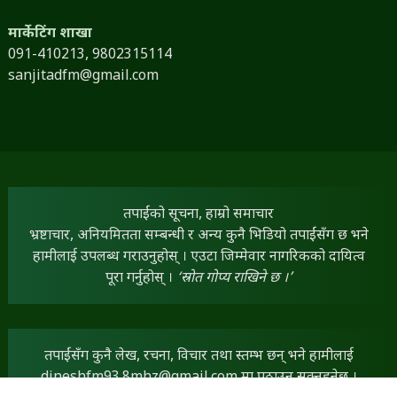
मार्केटिंग शाखा
091-410213,
9802315114
sanjitadfm@gmail.com
तपाईंको सूचना, हाम्रो समाचार
भ्रष्टाचार, अनियमितता सम्बन्धी र अन्य कुनै भिडियो तपाईंसँग छ भने
हामीलाई उपलब्ध गराउनुहोस् । एउटा जिम्मेवार नागरिकको दायित्व
पूरा गर्नुहोस् ।
‘स्रोत गोप्य राखिने छ ।’
तपाईंसँग कुनै लेख, रचना, विचार तथा स्तम्भ छन् भने हामीलाई
dineshfm93.8mhz@gmail.com
मा पठाउन सक्नुहुनेछ ।