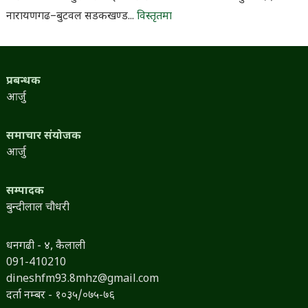
नारायणगढ–बुटवल सडकखण्ड...
विस्तृतमा
प्रबन्धक
आर्जु
समाचार संयोजक
आर्जु
सम्पादक
बुन्दीलाल चौधरी
धनगढी - ४, कैलाली
091-410210
dineshfm93.8mhz@gmail.com
दर्ता नम्बर - १०३५/०७५-७६