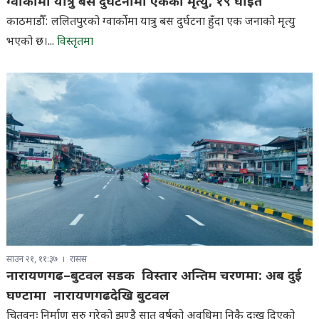
ग्वार्कोमा यात्रु बस दुर्घटनामा एकको मृत्यु, १९ घाइते
काठमाडौँ: ललितपुरको ग्वार्कोमा यात्रु बस दुर्घटना हुँदा एक जनाको मृत्यु
भएको छ।...
विस्तृतमा
साउन २१, ११:३७
रासस
नारायणगढ–बुटवल सडक विस्तार अन्तिम चरणमा: अब दुई
घण्टामा नारायणगढदेखि बुटवल
चितवनः निर्माण सुरु गरेको झण्डै सात वर्षको अवधिमा निकै दुःख दिएको