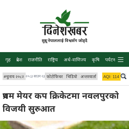
सुदूर नेपाललाई विश्वसँग जोड्दै
गृह
प्रदेश
राजनीति
राष्ट्रिय
अर्थ-वाणिज्य
कृषि
पर्यटन
प्रवास
#
चुनाव २०८२
२०८३ साउन २३
फोटोफिचर
भिडियो
अन्तरवार्ता
विचार/ब्लग
AQI:
114
लाइभ 
प्रथम मेयर कप क्रिकेटमा नवलपुरको
विजयी सुरुआत