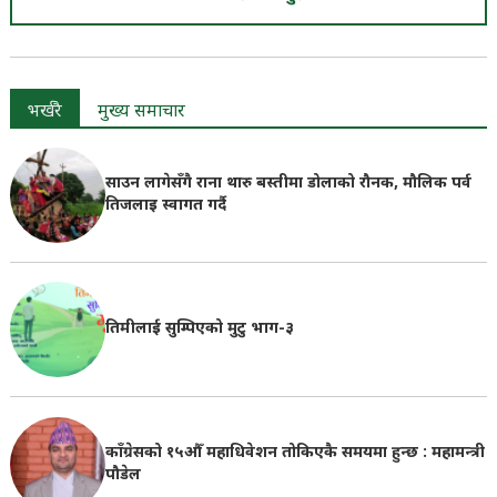
भर्खरै
मुख्य समाचार
साउन लागेसँगै राना थारु बस्तीमा डोलाको रौनक, मौलिक पर्व
तिजलाइ स्वागत गर्दै
तिमीलाई सुम्पिएको मुटु भाग-३
काँग्रेसको १५औँ महाधिवेशन तोकिएकै समयमा हुन्छ : महामन्त्री
पौडेल