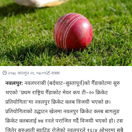
२०७८ फाल्गुन २१, ०७:०९
रासस
नवलपुर:
नवलपरासी (बर्दघाट–सुस्तापूर्व)को गैँडाकोटमा सुरु
भएको ‘प्रथम राष्ट्रिय गैँडाकोट मेयर कप टी–२० क्रिकेट
प्रतियोगिता’मा नवलपुर क्रिकेट क्लब विजयी भएको छ।
प्रतियोगिताको उद्घाटन खेलमा नवलपुर क्रिकेट क्लब बागलुङ
क्रिकेट क्लबलाई ७४ रनले पराजित गर्दै विजयी भएको हो। टस
जितेर सुरुआती ब्याटिङ रोजेको नवलपुरले १६।४ ओभरमा सबै