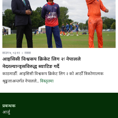
साउन ७, ०३:१२
रासस
आइसिसी विश्वकप क्रिकेट लिग २ः नेपालले
नेदरल्यान्ड्सविरुद्ध ब्याटिङ गर्दै
काठमाडौँ: आइसिसी विश्वकप क्रिकेट लिग २ को आठौँ त्रिकोणात्मक
श्रृङ्खलाअन्तर्गत नेपालले...
विस्तृतमा
प्रबन्धक
आर्जु