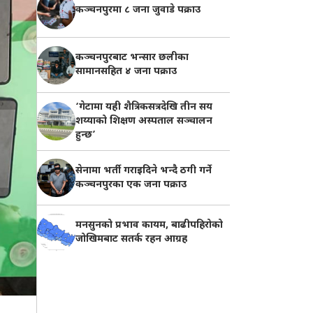
कञ्चनपुरमा ८ जना जुवाडे पक्राउ
कञ्चनपुरबाट भन्सार छलीका
सामानसहित ४ जना पक्राउ
‘गेटामा यही शैत्रिकसत्रदेखि तीन सय
शय्याको शिक्षण अस्पताल सञ्चालन
हुन्छ’
सेनामा भर्ती गराइदिने भन्दै ठगी गर्ने
कञ्चनपुरका एक जना पक्राउ
मनसुनको प्रभाव कायम, बाढीपहिरोको
जोखिमबाट सतर्क रहन आग्रह