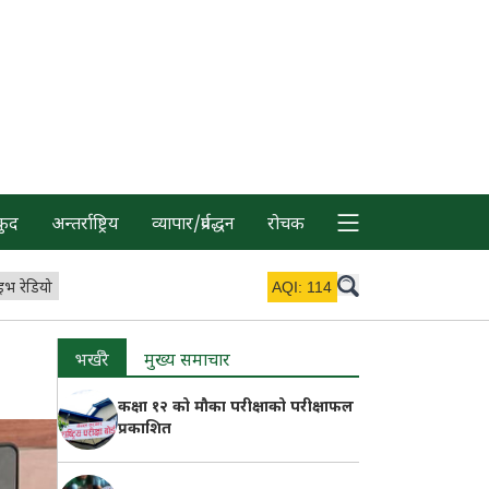
कुद
अन्तर्राष्ट्रिय
व्यापार/प्रर्वद्धन
रोचक
इभ रेडियो
AQI:
114
भर्खरै
मुख्य समाचार
कक्षा १२ को मौका परीक्षाको परीक्षाफल
प्रकाशित