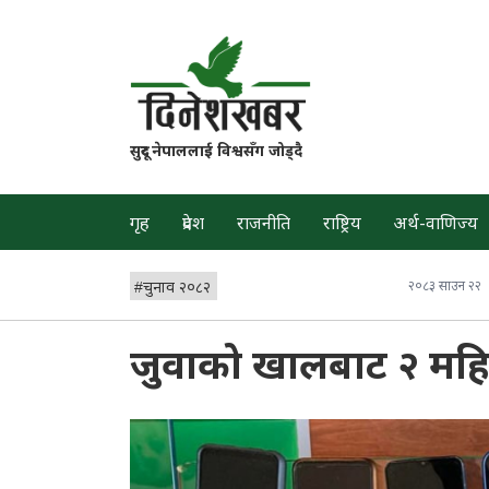
सुदूर नेपाललाई विश्वसँग जोड्दै
गृह
प्रदेश
राजनीति
राष्ट्रिय
अर्थ-वाणिज्य
#
चुनाव २०८२
२०८३ साउन २२
जुवाको खालबाट २ महिल