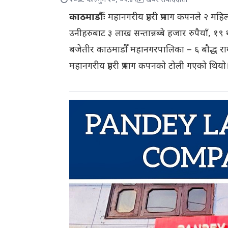
२०७८ फाल्गुन २०, ०५:४९
खबर संवाददाता
काठमाडौँः
महानगरीय प्रहरी प्रभाग कपनले २ म
उनीहरुबाट ३ लाख सन्तान्नब्बे हजार रुपैयाँ, 
बजेतीर काठमाडौँ महानगरपालिका – ६ बौद्ध रा
महानगरीय प्रहरी प्रभाग कपनको टोली गएको थियो