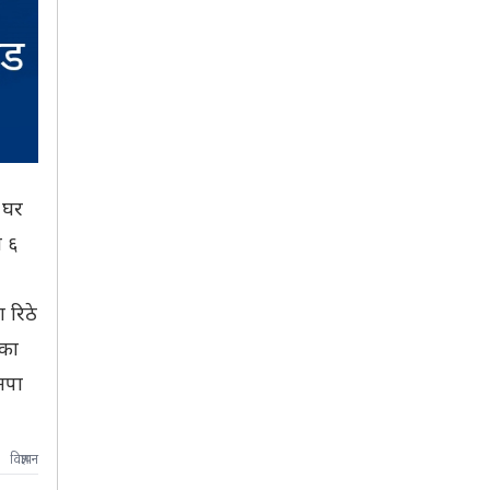
 घर
ा ६
 रिठे
ीका
नपा
विज्ञापन