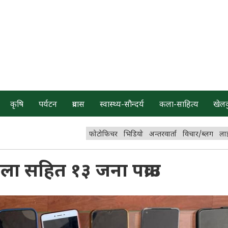
कृषि
पर्यटन
प्रवास
स्वास्थ्य-सौन्दर्य
कला-साहित्य
खेल
फोटोफिचर
भिडियो
अन्तरवार्ता
विचार/ब्लग
ला
ा सहित १३ जना पक्राउ