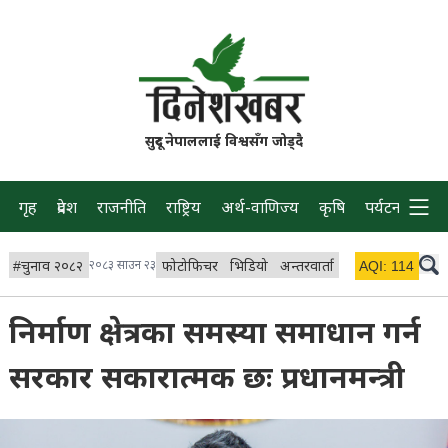
सुदूर नेपाललाई विश्वसँग जोड्दै
गृह
प्रदेश
राजनीति
राष्ट्रिय
अर्थ-वाणिज्य
कृषि
पर्यटन
प्रवास
#
चुनाव २०८२
२०८३ साउन २३
फोटोफिचर
भिडियो
अन्तरवार्ता
विचार/ब्लग
AQI:
114
लाइभ 
निर्माण क्षेत्रका समस्या समाधान गर्न
सरकार सकारात्मक छः प्रधानमन्त्री