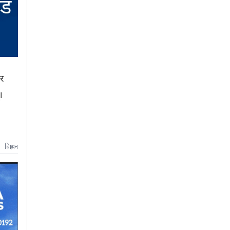
र
।
विज्ञापन