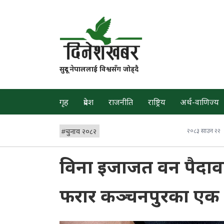
सुदूर नेपाललाई विश्वसँग जोड्दै
गृह
प्रदेश
राजनीति
राष्ट्रिय
अर्थ-वाणिज्य
#
चुनाव २०८२
२०८३ साउन २२
विना इजाजत वन पैदावा
फरार कञ्चनपुरका एक ज