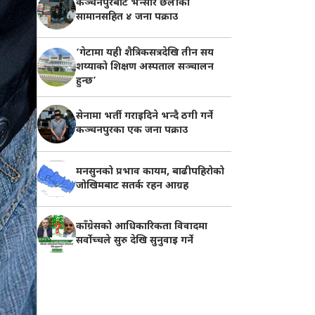
कञ्चनपुरबाट भन्सार छलीका
सामानसहित ४ जना पक्राउ
‘गेटामा यही शैत्रिकसत्रदेखि तीन सय
शय्याको शिक्षण अस्पताल सञ्चालन
हुन्छ’
सेनामा भर्ती गराइदिने भन्दै ठगी गर्ने
कञ्चनपुरका एक जना पक्राउ
मनसुनको प्रभाव कायम, बाढीपहिरोको
जोखिमबाट सतर्क रहन आग्रह
काँग्रेसको आधिकारिकता विवादमा
सर्वोच्चले सुरु देखि सुनुवाइ गर्ने