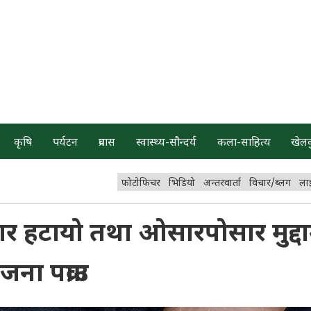
कृषि
पर्यटन
प्रवास
स्वास्थ्य-सौन्दर्य
कला-साहित्य
खेल
फोटोफिचर
भिडियो
अन्तरवार्ता
विचार/ब्लग
ला
र हटायो तथा ओसारपोसार मुद्दा
ना पक्राउ