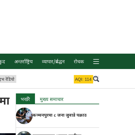
कुद
अन्तर्राष्ट्रिय
व्यापार/प्रर्वद्धन
रोचक
इभ रेडियो
AQI:
114
मा
भर्खरै
मुख्य समाचार
कञ्चनपुरमा ८ जना जुवाडे पक्राउ