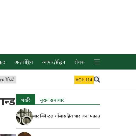
कुद
अन्तर्राष्ट्रिय
व्यापार/प्रर्वद्धन
रोचक
इभ रेडियो
AQI:
114
ान्ड
भर्खरै
मुख्य समाचार
चार क्विन्टल गाँजासहित चार जना पक्राउ