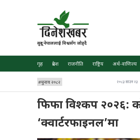
सुदूर नेपाललाई विश्वसँग जोड्दै
गृह
प्रदेश
राजनीति
राष्ट्रिय
अर्थ-वाणिज्य
#
चुनाव २०८२
२०८३ साउन २३
फिफा विश्कप २०२६: कोल
‘क्वार्टरफाइनल’मा