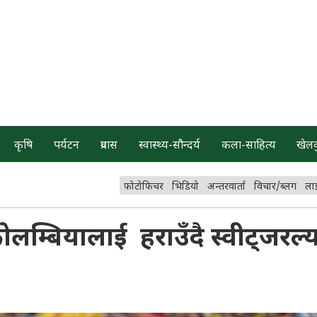
कृषि
पर्यटन
प्रवास
स्वास्थ्य-सौन्दर्य
कला-साहित्य
खेल
फोटोफिचर
भिडियो
अन्तरवार्ता
विचार/ब्लग
ला
म्बियालाई हराउँदै स्वीट्जरल्य