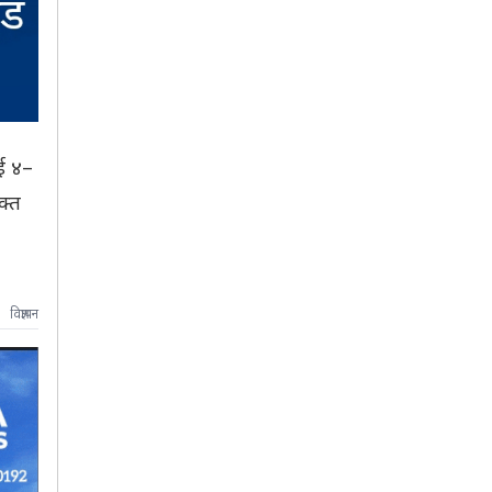
ाई ४–
क्त
विज्ञापन