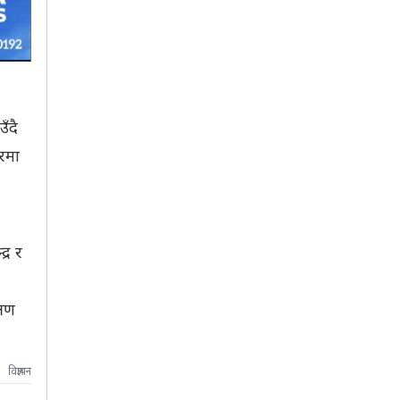
ँदै
तरमा
्र र
्षण
विज्ञापन