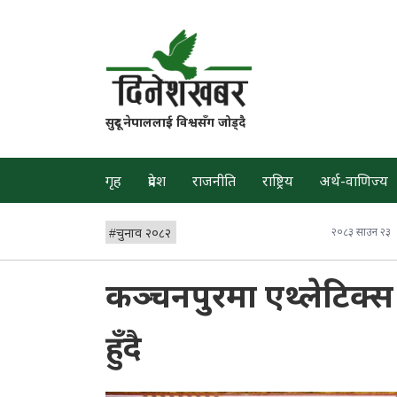
सुदूर नेपाललाई विश्वसँग जोड्दै
गृह
प्रदेश
राजनीति
राष्ट्रिय
अर्थ-वाणिज्य
#
चुनाव २०८२
२०८३ साउन २३
कञ्चनपुरमा एथ्लेटिक्स ट
हुँदै