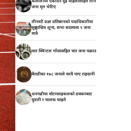
कैलालीमा एकैदिन दुई महिलासहित तीन
जना मृत भेटिए
तीनवटै प्रज्ञा प्रतिष्ठानको पदाधिकारीमा
सुदूरपश्चिम शून्य, सभा सदस्यमा ९ जना
मात्रै
चार क्विन्टल गाँजासहित चार जना पक्राउ
बैतडीका १७८ जनाले घरमै पाए राहदानी
धनगढीमा मोटरसाइकलको ठक्करबाट
युवती र चालक घाइते