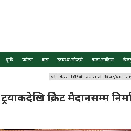
कृषि
पर्यटन
प्रवास
स्वास्थ्य-सौन्दर्य
कला-साहित्य
खेल
फोटोफिचर
भिडियो
अन्तरवार्ता
विचार/ब्लग
ला
्रयाकदेखि क्रिकेट मैदानसम्म निर्