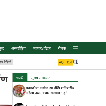
कुद
अन्तर्राष्ट्रिय
व्यापार/प्रर्वद्धन
रोचक
इभ रेडियो
AQI:
114
माण
भर्खरै
मुख्य समाचार
धनगढीमा असोज २४ देखि शनिबारीय
महिला उद्यम बजार सञ्चालन हुने