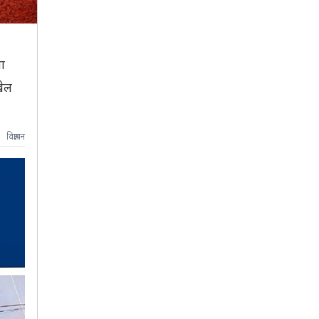
ा
खेल
विज्ञापन