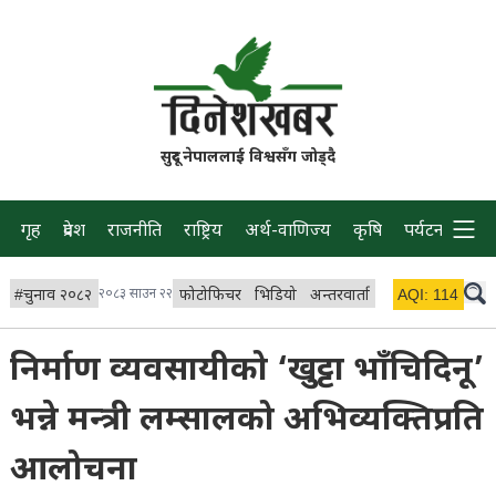
सुदूर नेपाललाई विश्वसँग जोड्दै
गृह
प्रदेश
राजनीति
राष्ट्रिय
अर्थ-वाणिज्य
कृषि
पर्यटन
प्रवास
#
चुनाव २०८२
२०८३ साउन २२
फोटोफिचर
भिडियो
अन्तरवार्ता
विचार/ब्लग
AQI:
114
लाइभ 
निर्माण व्यवसायीको ‘खुट्टा भाँचिदिनू’
भन्ने मन्त्री लम्सालको अभिव्यक्तिप्रति
आलोचना