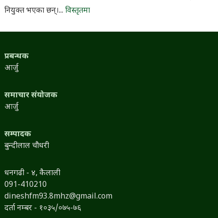
नियुक्त भएका छन्।...
विस्तृतमा
प्रबन्धक
आर्जु
समाचार संयोजक
आर्जु
सम्पादक
बुन्दीलाल चौधरी
धनगढी - ४, कैलाली
091-410210
dineshfm93.8mhz@gmail.com
दर्ता नम्बर - १०३५/०७५-७६