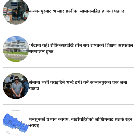
कञ्चनपुरबाट भन्सार छलीका सामानसहित ४ जना पक्राउ
‘गेटामा यही शैत्रिकसत्रदेखि तीन सय शय्याको शिक्षण अस्पताल
सञ्चालन हुन्छ’
सेनामा भर्ती गराइदिने भन्दै ठगी गर्ने कञ्चनपुरका एक जना
पक्राउ
मनसुनको प्रभाव कायम, बाढीपहिरोको जोखिमबाट सतर्क रहन
आग्रह