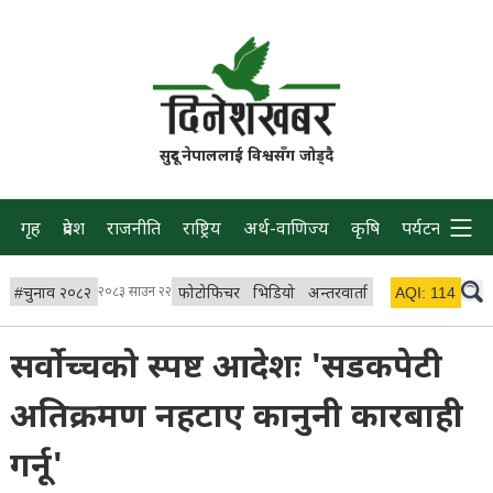
सुदूर नेपाललाई विश्वसँग जोड्दै
गृह
प्रदेश
राजनीति
राष्ट्रिय
अर्थ-वाणिज्य
कृषि
पर्यटन
प्रवास
#
चुनाव २०८२
२०८३ साउन २२
फोटोफिचर
भिडियो
अन्तरवार्ता
विचार/ब्लग
AQI:
114
लाइभ 
सर्वोच्चको स्पष्ट आदेशः 'सडकपेटी
अतिक्रमण नहटाए कानुनी कारबाही
गर्नू'