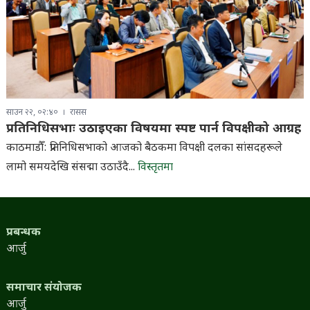
साउन २२, ०२:४०
रासस
प्रतिनिधिसभाः उठाइएका विषयमा स्पष्ट पार्न विपक्षीको आग्रह
काठमाडौँ: प्रतिनिधिसभाको आजको बैठकमा विपक्षी दलका सांसदहरूले
लामो समयदेखि संसद्मा उठाउँदै...
विस्तृतमा
प्रबन्धक
आर्जु
समाचार संयोजक
आर्जु