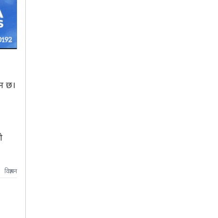
ान छ।
ो
विज्ञापन