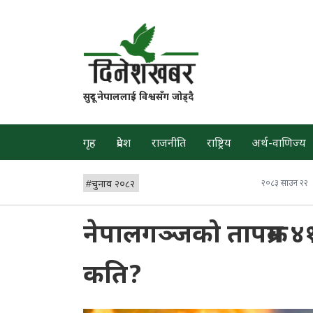
सुदूर नेपाललाई विश्वसँग जोड्दै
गृह
प्रदेश
राजनीति
राष्ट्रिय
अर्थ-वाणिज्य
#
चुनाव २०८२
२०८३ साउन २२
नेपालगञ्जको तापक्रम ४१
कति?