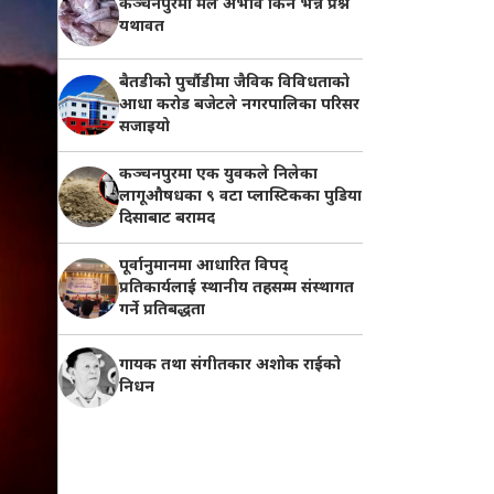
कञ्चनपुरमा मल अभाव किन भन्ने प्रश्न
यथावत
बैतडीको पुर्चौडीमा जैविक विविधताको
आधा करोड बजेटले नगरपालिका परिसर
सजाइयो
कञ्चनपुरमा एक युवकले निलेका
लागूऔषधका ९ वटा प्लास्टिकका पुडिया
दिसाबाट बरामद
पूर्वानुमानमा आधारित विपद्
प्रतिकार्यलाई स्थानीय तहसम्म संस्थागत
गर्ने प्रतिबद्धता
गायक तथा संगीतकार अशोक राईको
निधन