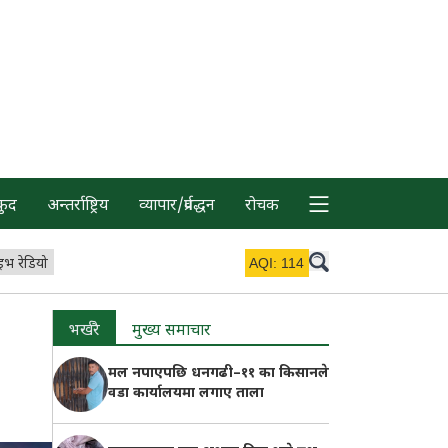
कुद
अन्तर्राष्ट्रिय
व्यापार/प्रर्वद्धन
रोचक
इभ रेडियो
AQI:
114
भर्खरै
मुख्य समाचार
मल नपाएपछि धनगढी–११ का किसानले
वडा कार्यालयमा लगाए ताला