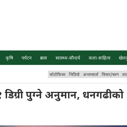
कृषि
पर्यटन
प्रवास
स्वास्थ्य-सौन्दर्य
कला-साहित्य
खेल
फोटोफिचर
भिडियो
अन्तरवार्ता
विचार/ब्लग
ला
 डिग्री पुग्ने अनुमान, धनगढीको