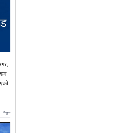
रनगर,
क्रम
िएको
विज्ञापन