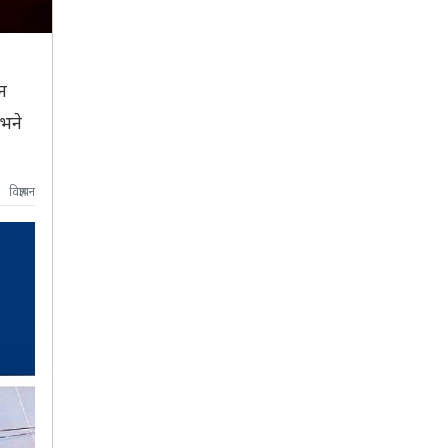
न
भने
विज्ञापन