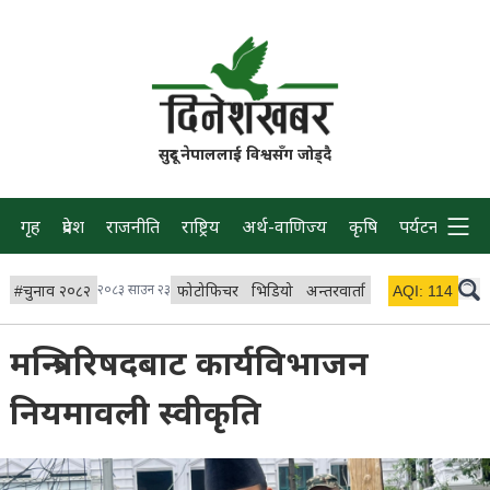
सुदूर नेपाललाई विश्वसँग जोड्दै
गृह
प्रदेश
राजनीति
राष्ट्रिय
अर्थ-वाणिज्य
कृषि
पर्यटन
प्रवास
#
चुनाव २०८२
२०८३ साउन २३
फोटोफिचर
भिडियो
अन्तरवार्ता
विचार/ब्लग
AQI:
114
लाइभ 
मन्त्रिपरिषदबाट कार्यविभाजन
नियमावली स्वीकृति