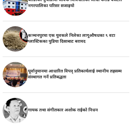
बैतडीको पुर्चौडीमा जैविक विविधताको आधा करोड बजेटले
नगरपालिका परिसर सजाइयो
कञ्चनपुरमा एक युवकले निलेका लागूऔषधका ९ वटा
प्लास्टिकका पुडिया दिसाबाट बरामद
पूर्वानुमानमा आधारित विपद् प्रतिकार्यलाई स्थानीय तहसम्म
संस्थागत गर्ने प्रतिबद्धता
गायक तथा संगीतकार अशोक राईको निधन