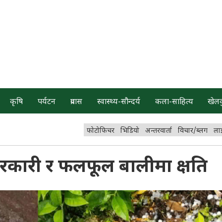
कृषि
पर्यटन
प्रवास
स्वास्थ्य-सौन्दर्य
कला-साहित्य
खेल
फोटोफिचर
भिडियो
अन्तरवार्ता
विचार/ब्लग
ला
 तरकारी र फलफूल बालीमा क्षति