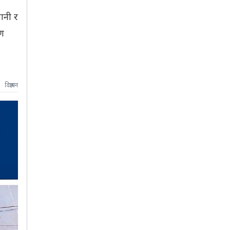
ानी र
रण
विज्ञापन