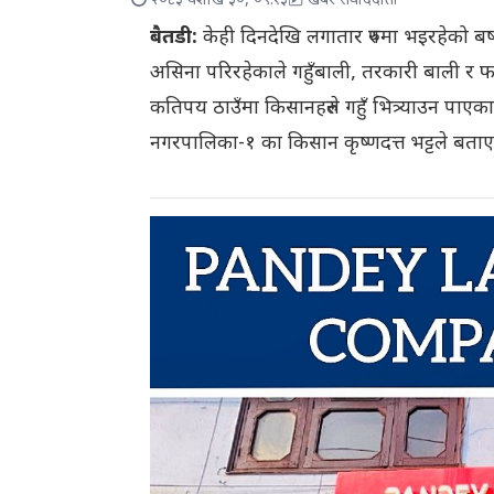
२०८३ वैशाख ३०, ०९:१३
खबर संवाददाता
बैतडी:
केही दिनदेखि लगातार रुपमा भइरहेको बर्
असिना परिरहेकाले गहुँबाली, तरकारी बाली र फल
कतिपय ठाउँमा किसानहरुले गहुँ भित्र्याउन पाएक
नगरपालिका-१ का किसान कृष्णदत्त भट्टले बताए