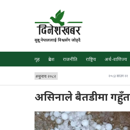
सुदूर नेपाललाई विश्वसँग जोड्दै
गृह
प्रदेश
राजनीति
राष्ट्रिय
अर्थ-वाणिज्य
#
चुनाव २०८२
२०८३ साउन २२
असिनाले बैतडीमा गहुँ,