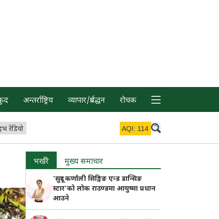
कुद
अन्तर्राष्ट्रिय
व्यापार/प्रर्वद्धन
रोचक
इभ रेडियो
AQI:
114
भर्खरै
मुख्य समाचार
‘सुदूर कर्णाली सिङ्गिङ एन्ड डान्सिङ
स्टार’को लोक राउण्डमा आयुष्मा प्रधान
आउने