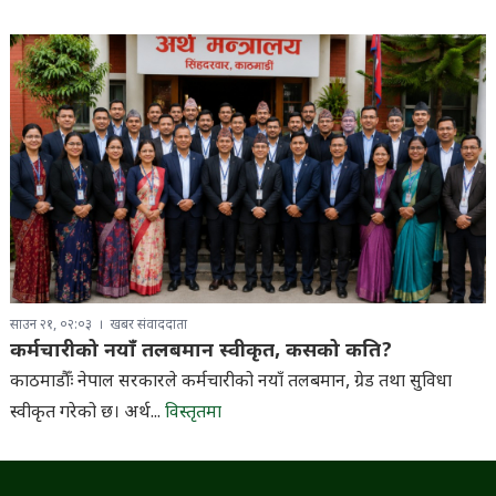
साउन २१, ०२:०३
खबर संवाददाता
कर्मचारीको नयाँ तलबमान स्वीकृत, कसको कति?
काठमाडौँः नेपाल सरकारले कर्मचारीको नयाँ तलबमान, ग्रेड तथा सुविधा
स्वीकृत गरेको छ। अर्थ...
विस्तृतमा