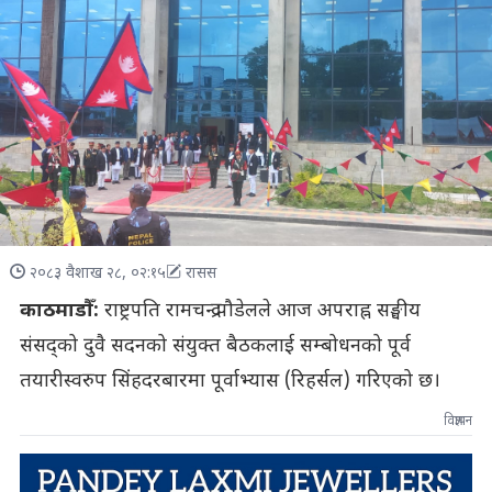
२०८३ वैशाख २८, ०२:१५
रासस
काठमाडौँ:
राष्ट्रपति रामचन्द्र पौडेलले आज अपराह्न सङ्घीय
संसद्को दुवै सदनको संयुक्त बैठकलाई सम्बोधनको पूर्व
तयारीस्वरुप सिंहदरबारमा पूर्वाभ्यास (रिहर्सल) गरिएको छ।
विज्ञापन