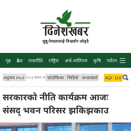
सुदूर नेपाललाई विश्वसँग जोड्दै
गृह
प्रदेश
राजनीति
राष्ट्रिय
अर्थ-वाणिज्य
कृषि
पर्यटन
प्रवास
#
चुनाव २०८२
२०८३ साउन २१
फोटोफिचर
भिडियो
अन्तरवार्ता
विचार/ब्लग
AQI:
114
लाइभ 
सरकारको नीति कार्यक्रम आजः
संसद् भवन परिसर झकिझकाउ