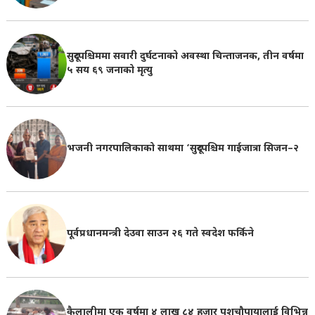
सुदूरपश्चिममा सवारी दुर्घटनाको अवस्था चिन्ताजनक, तीन वर्षमा
५ सय ६९ जनाको मृत्यु
भजनी नगरपालिकाको साथमा ‘सुदूरपश्चिम गाईजात्रा सिजन–२
पूर्वप्रधानमन्त्री देउवा साउन २६ गते स्वदेश फर्किने
कैलालीमा एक वर्षमा ४ लाख ८४ हजार पशुचौपायालाई विभिन्न