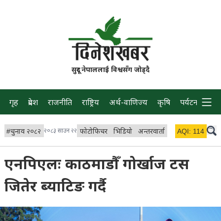
सुदूर नेपाललाई विश्वसँग जोड्दै
गृह
प्रदेश
राजनीति
राष्ट्रिय
अर्थ-वाणिज्य
कृषि
पर्यटन
प्रवास
#
चुनाव २०८२
२०८३ साउन २२
फोटोफिचर
भिडियो
अन्तरवार्ता
विचार/ब्लग
AQI:
114
लाइभ 
एनपिएलः काठमाडौँ गोर्खाज टस
जितेर ब्याटिङ गर्दै