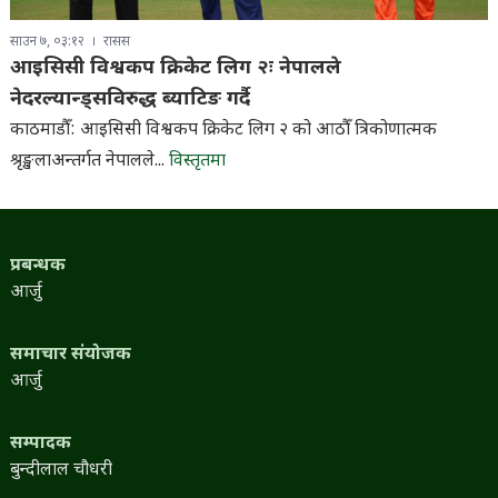
साउन ७, ०३:१२
रासस
आइसिसी विश्वकप क्रिकेट लिग २ः नेपालले
नेदरल्यान्ड्सविरुद्ध ब्याटिङ गर्दै
काठमाडौँ: आइसिसी विश्वकप क्रिकेट लिग २ को आठौँ त्रिकोणात्मक
श्रृङ्खलाअन्तर्गत नेपालले...
विस्तृतमा
प्रबन्धक
आर्जु
समाचार संयोजक
आर्जु
सम्पादक
बुन्दीलाल चौधरी